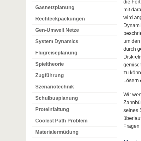
die Fer
Gasnetzplanung
mit dar
wird an
Rechteckpackungen
Dynamik
Gen-Umwelt Netze
beschri
um den 
System Dynamics
durch g
Flugreiseplanung
Diskret
Spieltheorie
gemisch
zu könn
Zugführung
Lösern 
Szenariotechnik
Wir wen
Schulbusplanung
Zahnbür
Proteinfaltung
seines 
überlau
Coolest Path Problem
Fragen 
Materialermüdung