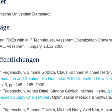
ner
nische Universität Darmstadt
räge
ing PDEs with MIP Techniques, Veszprem Optimization Confere
L, Veszprem, Hungary, 13.12.2006.
ffentlichungen
n Fügenschuh, Simone Göttlich, Claus Kirchner, Michael Herty,
rmulation and Solution of a Nonlinear PDE-Controlled Flow N
o. 3, pp. 245 – 265, 2009.
n Fügenschuh, Agnes Dittel, Simone Göttlich, Michael Herty,
based Supply Chain Model
, Optimization Methods &
Software
.
n Fügenschuh, Simone Göttlich, Michael Herty, Axel Klar, Alexa