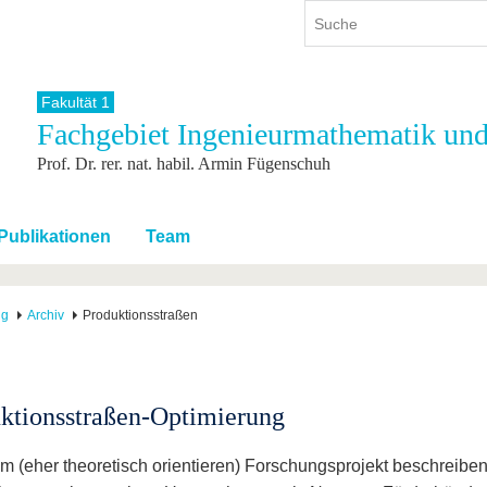
Fakultät 1
Fachgebiet Ingenieurmathematik un
ium
International
Weiterbildung
Prof. Dr. rer. nat. habil. Armin Fügenschuh
ienangebot
Internationales Profil
Weiterbildungsangebot
dem Studium
Aus dem Ausland an die BTU
Wissenschaftliche
Weiterbildung
tudium
Mit der BTU ins Ausland
Publikationen
Team
Kontakt
 dem Studium
Für internationale
Studierende
Kontakt
ng
Archiv
Produktionsstraßen
ktionsstraßen-Optimierung
em (eher theoretisch orientieren) Forschungsprojekt beschreiben