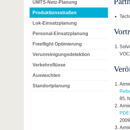
Part
UMTS-Netz-Planung
Produktionsstraßen
Tech
Lok-Einsatzplanung
Vort
Personal-Einsatzplanung
Freeflight Optimierung
Solv
VOCA
Verunreinigungsdetektion
Verkehrsflüsse
Verö
Auswuchten
Armi
Standortplanung
Refo
85, N
Armi
PDE-
2009
Armi