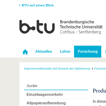
BTU auf einen Blick
Startseite
Universität
Forschung
Stud
Die BTU
Aktuelle Forschung
Stud
Struktur
Forschungsprofil
Vor 
Karriere & Engagement
Förderung
Im S
Aktuelles
Lehre
Forschung
Partnerschaften &
Wissenschaftlicher
Nach
Strukturwandel
Nachwuchs
Ingenieurmathematik und Numerik der Optimierung
Forschu
Archiv
Produ
Einzelwagenverkehr
In dies
Altpapieraufbereitung