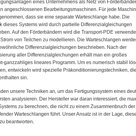
tigungsanlagen eines Unternehmens als Netz von Förderbände
an angeschlossenen Bearbeitungsmaschinen. Für jede Maschi
genommen, dass sie eine separate Warteschlange habe. Die
 dieses Systems wird durch partielle Differenzialgleichungen
eben. Auf den Förderbändern wird die Transport-PDE verwende
Strom von Teilchen zu modellieren. Die Warteschlangen werde
ewöhnliche Differenzialgleichungen beschrieben. Nach der
isierung aller Differenzialgleichungen erhält man ein großes
t-ganzzahliges lineares Programm. Um es numerisch stabil lö
en, entwickeln wird spezielle Präkonditionierungstechniken, die
enthalten sin.
den unsere Techniken an, um das Fertigungssystem eines deuts
sten analysieren. Der Hersteller war daran interessiert, die ma
Systems zu berechnen, die nicht zu einem Zusammenbruch der 
fender Warteschlangen führt. Unser Ansatz ist in der Lage, dies
zu beantworten.