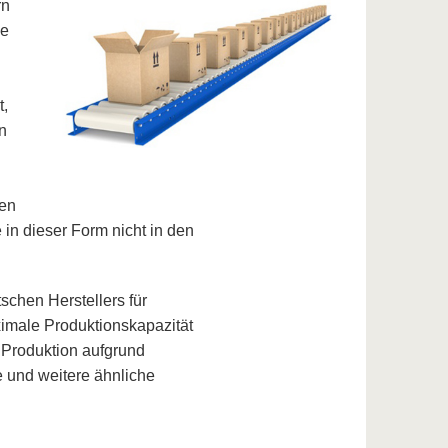
rn
ne
t,
n
sen
 in dieser Form nicht in den
chen Herstellers für
ximale Produktionskapazität
Produktion aufgrund
e und weitere ähnliche