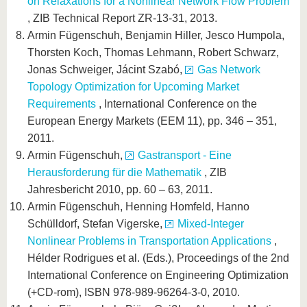
on Relaxations for a Nonlinear Network Flow Problem
, ZIB Technical Report ZR-13-31, 2013.
Armin Fügenschuh, Benjamin Hiller, Jesco Humpola,
Thorsten Koch, Thomas Lehmann, Robert Schwarz,
Jonas Schweiger, Jácint Szabó,
Gas Network
Topology Optimization for Upcoming Market
Requirements
, International Conference on the
European Energy Markets (EEM 11), pp. 346 – 351,
2011.
Armin Fügenschuh,
Gastransport - Eine
Herausforderung für die Mathematik
, ZIB
Jahresbericht 2010, pp. 60 – 63, 2011.
Armin Fügenschuh, Henning Homfeld, Hanno
Schülldorf, Stefan Vigerske,
Mixed-Integer
Nonlinear Problems in Transportation Applications
,
Hélder Rodrigues et al. (Eds.), Proceedings of the 2nd
International Conference on Engineering Optimization
(+CD-rom), ISBN 978-989-96264-3-0, 2010.