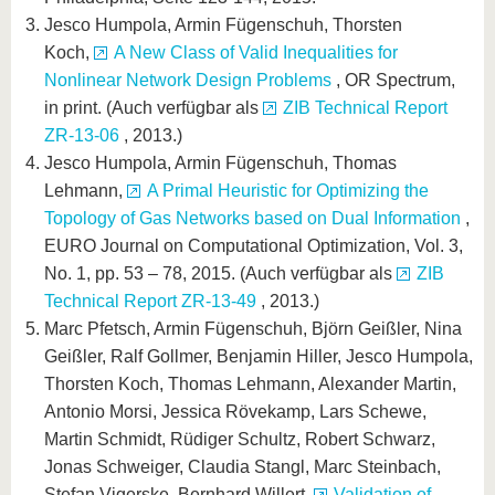
Jesco Humpola, Armin Fügenschuh, Thorsten
Koch,
A New Class of Valid Inequalities for
Nonlinear Network Design Problems
, OR Spectrum,
in print. (Auch verfügbar als
ZIB Technical Report
ZR-13-06
, 2013.)
Jesco Humpola, Armin Fügenschuh, Thomas
Lehmann,
A Primal Heuristic for Optimizing the
Topology of Gas Networks based on Dual Information
,
EURO Journal on Computational Optimization, Vol. 3,
No. 1, pp. 53 – 78, 2015. (Auch verfügbar als
ZIB
Technical Report ZR-13-49
, 2013.)
Marc Pfetsch, Armin Fügenschuh, Björn Geißler, Nina
Geißler, Ralf Gollmer, Benjamin Hiller, Jesco Humpola,
Thorsten Koch, Thomas Lehmann, Alexander Martin,
Antonio Morsi, Jessica Rövekamp, Lars Schewe,
Martin Schmidt, Rüdiger Schultz, Robert Schwarz,
Jonas Schweiger, Claudia Stangl, Marc Steinbach,
Stefan Vigerske, Bernhard Willert,
Validation of