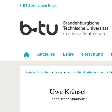
BTU auf einen Blick
Startseite
Universität
Forschung
Stud
Die BTU
Aktuelle Forschung
Stud
Struktur
Forschungsprofil
Vor 
Karriere & Engagement
Förderung
Im S
Aktuelles
Lehre
Forschung
Partnerschaften &
Wissenschaftlicher
Nach
Strukturwandel
Nachwuchs
Kreislaufwirtschaft
Team
Technische MitarbeiterInnen
U
Uwe Kränsel
Technischer Mitarbeiter