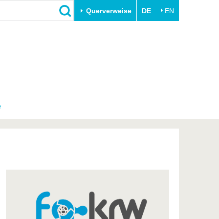
Querverweise
DE
EN
Schließen
Transfer
Unileben
e
Akademische Fachkräfte
Unsere Werte
Wirtschafts- und
Familie & Dual Career
Forschungskooperationen
Sport & Gesundheit
e
Gründen an der BTU
BTU & Region erleben
Innovative Transferprojekte
Lernen Sie uns kennen