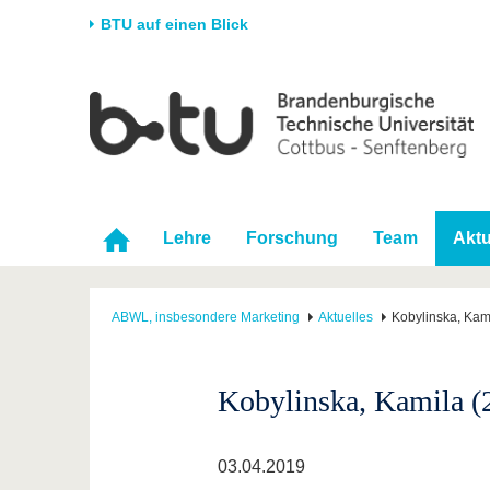
BTU auf einen Blick
Startseite
Universität
Forschung
Stud
Die BTU
Aktuelle Forschung
Stud
Struktur
Forschungsprofil
Vor 
Karriere & Engagement
Förderung
Im S
Lehre
Forschung
Team
Aktu
Partnerschaften &
Wissenschaftlicher
Nach
Strukturwandel
Nachwuchs
ABWL, insbesondere Marketing
Aktuelles
Kobylinska, Kam
Kobylinska, Kamila (
03.04.2019