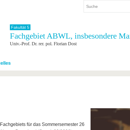
Fakultät 5
Fachgebiet ABWL, insbesondere Ma
ium
International
Weiterbildung
Univ.-Prof. Dr. rer. pol. Florian Dost
ienangebot
Internationales Profil
Weiterbildungsangebot
dem Studium
Aus dem Ausland an die BTU
Wissenschaftliche
Weiterbildung
tudium
Mit der BTU ins Ausland
elles
Kontakt
 dem Studium
Für internationale
Studierende
Kontakt
s Fachgebiets für das Sommersemester 26