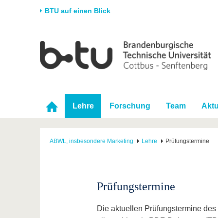
BTU auf einen Blick
Startseite
Universität
Forschung
Stud
Die BTU
Aktuelle Forschung
Stud
Struktur
Forschungsprofil
Vor 
Karriere & Engagement
Förderung
Im S
Lehre
Forschung
Team
Aktu
Partnerschaften &
Wissenschaftlicher
Nach
Strukturwandel
Nachwuchs
ABWL, insbesondere Marketing
Lehre
Prüfungstermine
Prüfungstermine
Die aktuellen Prüfungstermine de