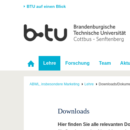
BTU auf einen Blick
Startseite
Universität
Forschung
Stud
Die BTU
Aktuelle Forschung
Stud
Struktur
Forschungsprofil
Vor 
Karriere & Engagement
Förderung
Im S
Lehre
Forschung
Team
Aktu
Partnerschaften &
Wissenschaftlicher
Nach
Strukturwandel
Nachwuchs
ABWL, insbesondere Marketing
Lehre
Downloads/Dokume
Downloads
Hier finden Sie alle relevanten 