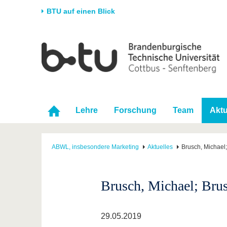
BTU auf einen Blick
Startseite
Universität
Forschung
Stud
Die BTU
Aktuelle Forschung
Stud
Struktur
Forschungsprofil
Vor 
Karriere & Engagement
Förderung
Im S
Lehre
Forschung
Team
Aktu
Partnerschaften &
Wissenschaftlicher
Nach
Strukturwandel
Nachwuchs
ABWL, insbesondere Marketing
Aktuelles
Brusch, Michael
Brusch, Michael; Bru
29.05.2019