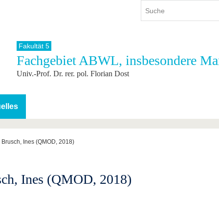
Fakultät 5
Fachgebiet ABWL, insbesondere Ma
ium
International
Weiterbildung
Univ.-Prof. Dr. rer. pol. Florian Dost
ienangebot
Internationales Profil
Weiterbildungsangebot
dem Studium
Aus dem Ausland an die BTU
Wissenschaftliche
Weiterbildung
tudium
Mit der BTU ins Ausland
elles
Kontakt
 dem Studium
Für internationale
Studierende
Kontakt
; Brusch, Ines (QMOD, 2018)
sch, Ines (QMOD, 2018)