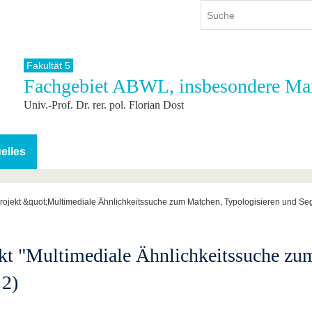
Fakultät 5
Fachgebiet ABWL, insbesondere Ma
ium
International
Weiterbildung
Univ.-Prof. Dr. rer. pol. Florian Dost
ienangebot
Internationales Profil
Weiterbildungsangebot
dem Studium
Aus dem Ausland an die BTU
Wissenschaftliche
Weiterbildung
tudium
Mit der BTU ins Ausland
elles
Kontakt
 dem Studium
Für internationale
Studierende
Kontakt
jekt &quot;Multimediale Ähnlichkeitssuche zum Matchen, Typologisieren und Se
 "Multimediale Ähnlichkeitssuche zum
 2)