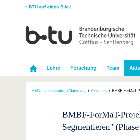
BTU auf einen Blick
Startseite
Universität
Forschung
Stud
Die BTU
Aktuelle Forschung
Stud
Struktur
Forschungsprofil
Vor 
Karriere & Engagement
Förderung
Im S
Lehre
Forschung
Team
Aktu
Partnerschaften &
Wissenschaftlicher
Nach
Strukturwandel
Nachwuchs
ABWL, insbesondere Marketing
Aktuelles
BMBF-ForMaT-Pro
BMBF-ForMaT-Projekt
Segmentieren" (Phase