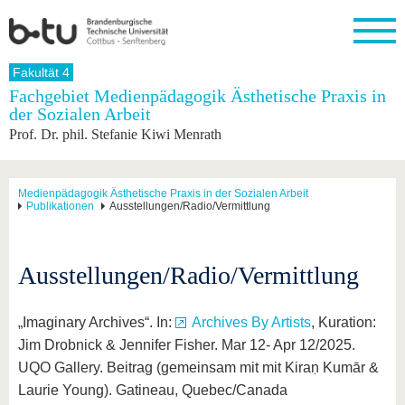
Startseite
Fakultät 4
Schließen
Fachgebiet Medienpädagogik Ästhetische Praxis in
der Sozialen Arbeit
Universität
Forschung
Studium
International
Weiterbildung
Transfer
Unileben
Prof. Dr. phil. Stefanie Kiwi Menrath
Die BTU
Aktuelle
Studienangebot
Internationales
Weiterbildungsangebote
Akademische
Unsere
Forschung
Profil
Fachkräfte
Werte
Struktur
Vor dem
Wissenschaftliche
Forschungsprofil
Studium
Aus dem
Weiterbildung
Wirtschafts-
Familie &
Medienpädagogik Ästhetische Praxis in der Sozialen Arbeit
Karriere
Publikationen
Ausstellungen/Radio/Vermittlung
Ausland
und
Dual
&
Förderung
Im
Kontakt
an die
Forschungskooperati
Career
Engagement
Studium
BTU
Wissenschaftlicher
Gründen
Sport &
Partnerschaften
Nachwuchs
Nach
Ausstellungen/Radio/Vermittlung
Mit der
an der
Gesundhei
&
dem
BTU ins
BTU
Strukturwandel
Studium
BTU &
Ausland
Innovative
Region
„Imaginary Archives“. In:
Archives By Artists
, Kuration:
Für
Transferprojekte
erleben
Jim Drobnick & Jennifer Fisher. Mar 12- Apr 12/2025.
internationale
Lernen
Studierende
UQO Gallery. Beitrag (gemeinsam mit mit Kiraṇ Kumār &
Sie uns
Laurie Young). Gatineau, Quebec/Canada
Kontakt
kennen