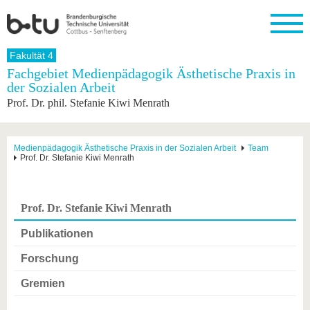
Startseite
Fakultät 4
Schließen
Fachgebiet Medienpädagogik Ästhetische Praxis in
der Sozialen Arbeit
Universität
Forschung
Studium
International
Weiterbildung
Transfer
Unileben
Prof. Dr. phil. Stefanie Kiwi Menrath
Die BTU
Aktuelle
Studienangebot
Internationales
Weiterbildungsangebote
Akademische
Unsere
Forschung
Profil
Fachkräfte
Werte
Struktur
Vor dem
Wissenschaftliche
Forschungsprofil
Studium
Aus dem
Weiterbildung
Wirtschafts-
Familie &
Medienpädagogik Ästhetische Praxis in der Sozialen Arbeit
Team
Karriere
Prof. Dr. Stefanie Kiwi Menrath
Ausland
und
Dual
&
Förderung
Im
Kontakt
an die
Forschungskooperati
Career
Engagement
Studium
BTU
Wissenschaftlicher
Gründen
Sport &
Partnerschaften
Nachwuchs
Nach
Mit der
an der
Gesundhei
Prof. Dr. Stefanie Kiwi Menrath
&
dem
BTU ins
BTU
Strukturwandel
Studium
BTU &
Ausland
Publikationen
Innovative
Region
Für
Transferprojekte
erleben
Forschung
internationale
Lernen
Studierende
Gremien
Sie uns
Kontakt
kennen