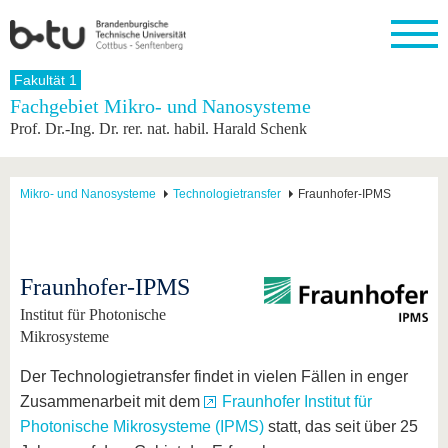
Startseite
Fakultät 1
Schließen
Fachgebiet Mikro- und Nanosysteme
Prof. Dr.-Ing. Dr. rer. nat. habil. Harald Schenk
Universität
Forschung
Studium
International
Weiterbildung
Transfer
Unileben
Die BTU
Aktuelle
Studienangebot
Internationales
Weiterbildungsangebote
Akademische
Unsere
Forschung
Profil
Fachkräfte
Werte
Struktur
Vor dem
Wissenschaftliche
Mikro- und Nanosysteme
Technologietransfer
Fraunhofer-IPMS
Forschungsprofil
Studium
Aus dem
Weiterbildung
Wirtschafts-
Familie &
Karriere
Ausland
und
Dual
&
Förderung
Im
Kontakt
an die
Forschungskooperati
Career
Engagement
Studium
BTU
Wissenschaftlicher
Gründen
Sport &
Fraunhofer-IPMS
Partnerschaften
Nachwuchs
Nach
Mit der
an der
Gesundhei
&
dem
Institut für Photonische
BTU ins
BTU
Strukturwandel
Studium
BTU &
Ausland
Mikrosysteme
Innovative
Region
Für
Transferprojekte
erleben
Der Technologietransfer findet in vielen Fällen in enger
internationale
Lernen
Zusammenarbeit mit dem
Fraunhofer Institut für
Studierende
Sie uns
Photonische Mikrosysteme (IPMS)
statt, das seit über 25
Kontakt
kennen