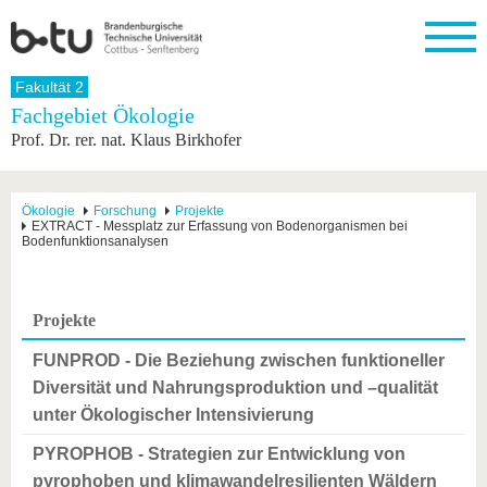
Startseite
Fakultät 2
Schließen
Fachgebiet Ökologie
Prof. Dr. rer. nat. Klaus Birkhofer
Universität
Forschung
Studium
International
Weiterbildung
Transfer
Unileben
Die BTU
Aktuelle
Studienangebot
Internationales
Weiterbildungsangebote
Akademische
Unsere
Forschung
Profil
Fachkräfte
Werte
Struktur
Vor dem
Wissenschaftliche
Ökologie
Forschung
Projekte
EXTRACT - Messplatz zur Erfassung von Bodenorganismen bei
Forschungsprofil
Studium
Aus dem
Weiterbildung
Wirtschafts-
Familie &
Karriere
Bodenfunktionsanalysen
Ausland
und
Dual
&
Förderung
Im
Kontakt
an die
Forschungskooperati
Career
Engagement
Studium
BTU
Wissenschaftlicher
Gründen
Sport &
Partnerschaften
Nachwuchs
Nach
Projekte
Mit der
an der
Gesundhei
&
dem
BTU ins
BTU
Strukturwandel
Studium
BTU &
FUNPROD - Die Beziehung zwischen funktioneller
Ausland
Innovative
Region
Diversität und Nahrungsproduktion und –qualität
Für
Transferprojekte
erleben
unter Ökologischer Intensivierung
internationale
Lernen
Studierende
Sie uns
PYROPHOB - Strategien zur Entwicklung von
Kontakt
kennen
pyrophoben und klimawandelresilienten Wäldern