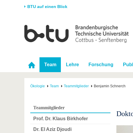
BTU auf einen Blick
Startseite
Universität
Forschung
Stud
Die BTU
Aktuelle Forschung
Stud
Struktur
Forschungsprofil
Vor 
Karriere & Engagement
Förderung
Im S
Team
Lehre
Forschung
Publ
Partnerschaften &
Wissenschaftlicher
Nach
Strukturwandel
Nachwuchs
Ökologie
Team
Teammitglieder
Benjamin Schnerch
Teammitglieder
Dokt
Prof. Dr. Klaus Birkhofer
Dr. El Aziz Djoudi