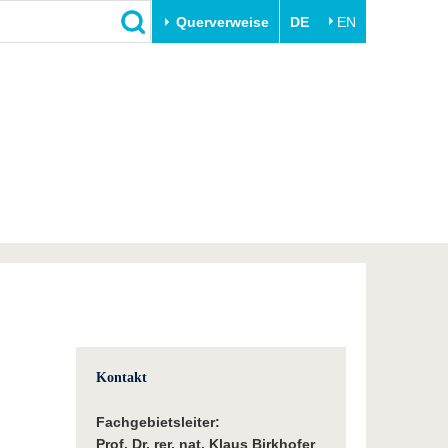
Querverweise
DE
EN
Schließen
Transfer
Unileben
e
Akademische Fachkräfte
Unsere Werte
Wirtschafts- und
Familie & Dual Career
Forschungskooperationen
Sport & Gesundheit
Gründen an der BTU
BTU & Region erleben
Innovative Transferprojekte
Lernen Sie uns kennen
Kontakt
Fachgebietsleiter:
Prof. Dr. rer. nat. Klaus Birkhofer