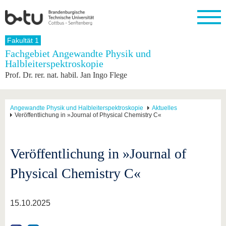
Startseite
Fakultät 1
Schließen
Fachgebiet Angewandte Physik und
Halbleiterspektroskopie
Universität
Forschung
Studium
International
Weiterbildung
Transfer
Unileben
Prof. Dr. rer. nat. habil. Jan Ingo Flege
Die BTU
Aktuelle
Studienangebot
Internationales
Weiterbildungsangebote
Akademische
Unsere
Forschung
Profil
Fachkräfte
Werte
Struktur
Vor dem
Wissenschaftliche
Forschungsprofil
Studium
Aus dem
Weiterbildung
Wirtschafts-
Familie &
Angewandte Physik und Halbleiterspektroskopie
Aktuelles
Karriere
Veröffentlichung in »Journal of Physical Chemistry C«
Ausland
und
Dual
&
Förderung
Im
Kontakt
an die
Forschungskooperati
Career
Engagement
Studium
BTU
Wissenschaftlicher
Gründen
Sport &
Partnerschaften
Nachwuchs
Nach
Veröffentlichung in »Journal of
Mit der
an der
Gesundhei
&
dem
BTU ins
BTU
Strukturwandel
Studium
BTU &
Ausland
Physical Chemistry C«
Innovative
Region
Für
Transferprojekte
erleben
internationale
Lernen
15.10.2025
Studierende
Sie uns
Kontakt
kennen