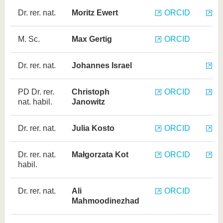
Dr. rer. nat.
Moritz Ewert
ORCID
R
M. Sc.
Max Gertig
ORCID
Dr. rer. nat.
Johannes Israel
R
PD Dr. rer.
Christoph
ORCID
R
nat. habil.
Janowitz
Dr. rer. nat.
Julia Kosto
ORCID
R
Dr. rer. nat.
Małgorzata Kot
ORCID
R
habil.
Dr. rer. nat.
Ali
ORCID
Mahmoodinezhad