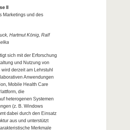
e II
s Marketings und des
uck, Hartmut König, Ralf
Selka
igt sich mit der Erforschung
taltung und Nutzung von
rd derzeit am Lehrstuhl
ollaborativen Anwendungen
ion, Mobile Health Care
attform, die
 auf heterogenen Systemen
ungen (z. B. Windows
mmt dabei durch den Einsatz
ktur aus und unterstützt
rakteristische Merkmale