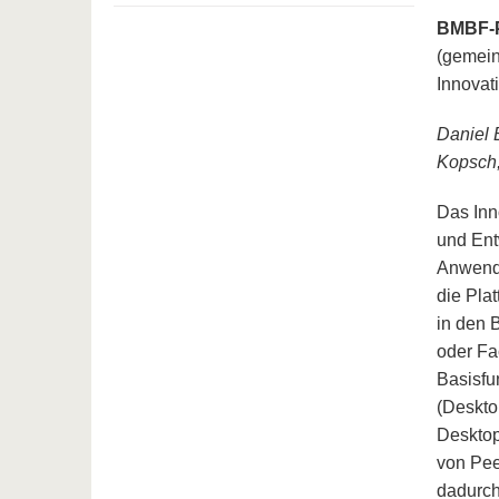
BMBF-P
(gemein
Innova
Daniel 
Kopsch,
Das Inn
und Ent
Anwendu
die Pla
in den 
oder Fa
Basisfu
(Deskto
Desktop
von Pee
dadurch