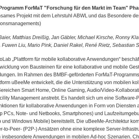
rogramm ForMaT "Forschung für den Markt im Team" Phas
sames Projekt mit dem Lehrstuhl ABWL und das Besondere de
tionsmanagements)
Baier, Matthias Dreißig, Jan Gäbler, Michael Kirsche, Ronny Kla
 Fuwen Liu, Mario Pink, Daniel Rakel, René Rietz, Sebastian 
oLab „Plattform für mobile kollaborative Anwendungen“ beschäft
wicklung von Bausteinen für eine kollaborative und mobile Ges
ngen. Im Rahmen des BMBF-geförderten ForMaT-Programms wi
ttform uBeeMe entwickelt, die die Unterstützung von mobilen k
Bereichen Smart Home, Online Gaming, Audio/Video-Kollaborat
cility Management anstrebt. Es handelt sich um eine Software-Pl
nktionen für kollaborative Anwendungen in Form von Diensten
p PCs, Note- und Netbooks, Smartphones) und Laufzeitumgeb
 und Windows Mobile) bereitstellt. Die uBeeMe-Architektur ko
r-to-Peer- (P2P-) Ansätzen ohne eine komplexe Server-Infrastru
 insbesondere Anwendungen in mobilen Ad-hoc Szenarien. Cha