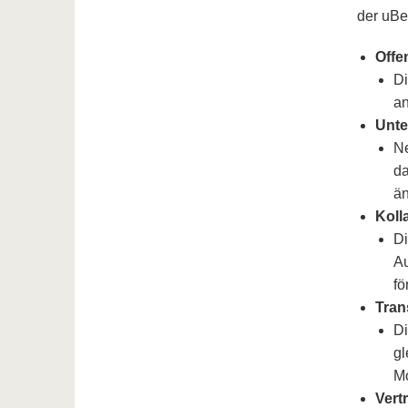
der uBe
Offe
Di
an
Unte
Ne
da
än
Koll
Di
Au
fö
Tran
Di
gl
Mo
Vert