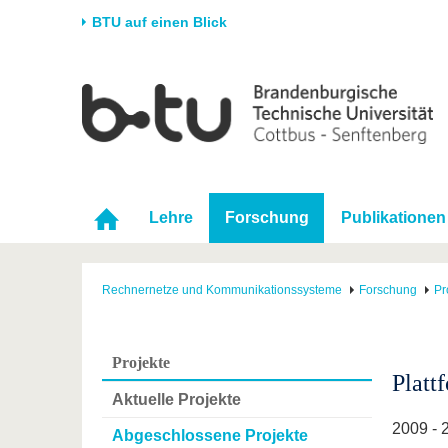
BTU auf einen Blick
Startseite
Universität
Forschung
Stud
Die BTU
Aktuelle Forschung
Stud
Struktur
Forschungsprofil
Vor 
Karriere & Engagement
Förderung
Im S
Lehre
Forschung
Publikationen
Partnerschaften &
Wissenschaftlicher
Nach
Strukturwandel
Nachwuchs
Rechnernetze und Kommunikationssysteme
Forschung
Pr
Projekte
Platt
Aktuelle Projekte
2009 - 
Abgeschlossene Projekte