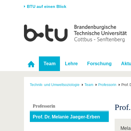
BTU auf einen Blick
Startseite
Universität
Forschung
Stud
Die BTU
Aktuelle Forschung
Stud
Struktur
Forschungsprofil
Vor 
Karriere & Engagement
Förderung
Im S
Team
Lehre
Forschung
Aktu
Partnerschaften &
Wissenschaftlicher
Nach
Strukturwandel
Nachwuchs
Technik- und Umweltsoziologie
Team
Professorin
Prof.
Prof
Professorin
Prof. Dr. Melanie Jaeger-Erben
Mela