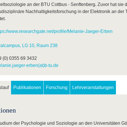
ltsoziologie an der BTU Cottbus - Senftenberg. Zuvor hat sie 
disziplinäre Nachhaltigkeitsforschung in der Elektronik an der 
tet.
tps://www.researchgate.net/profile/Melanie-Jaeger-Erben
ralcampus, LG 10, Raum 238
9 (0) 0355 69 3432
lanie.jaeger-erben(at)b-tu.de
lauf
Publikationen
Forschung
Lehrveranstaltungen
tionen
udium der Psychologie und Soziologie an den Universitäten G