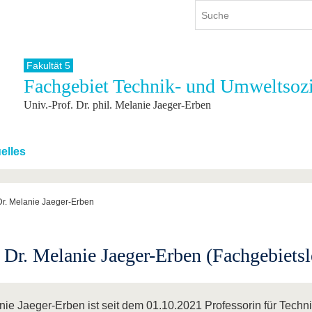
Fakultät 5
Fachgebiet Technik- und Umweltsozi
ium
International
Weiterbildung
Univ.-Prof. Dr. phil. Melanie Jaeger-Erben
ienangebot
Internationales Profil
Weiterbildungsangebot
dem Studium
Aus dem Ausland an die BTU
Wissenschaftliche
Weiterbildung
tudium
Mit der BTU ins Ausland
elles
Kontakt
 dem Studium
Für internationale
Studierende
Kontakt
 Dr. Melanie Jaeger-Erben
. Dr. Melanie Jaeger-Erben (Fachgebietsl
nie Jaeger-Erben ist seit dem 01.10.2021 Professorin für Techn