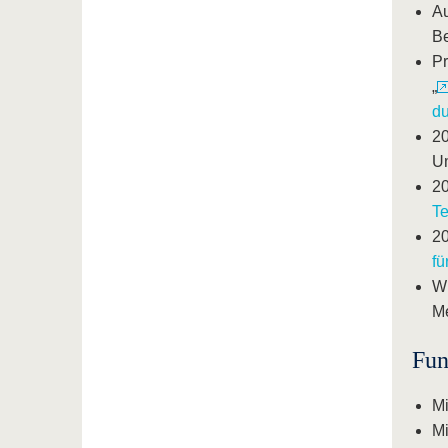
Au
Be
Pr
„
du
20
Um
20
Te
20
f
Wi
M
Fun
Mi
Mi