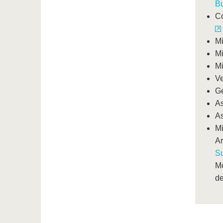
B
Co
Mi
Mi
Mi
Ve
Ge
As
As
Mi
Ar
Su
M
de