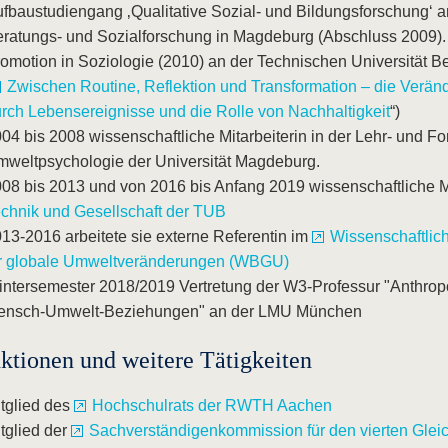
fbaustudiengang ‚Qualitative Sozial- und Bildungsforschung‘ a
ratungs- und Sozialforschung in Magdeburg (Abschluss 2009).
omotion in Soziologie (2010) an der Technischen Universität Berl
Zwischen Routine, Reflektion und Transformation – die Verä
rch Lebensereignisse und die Rolle von Nachhaltigkeit
“)
04 bis 2008 wissenschaftliche Mitarbeiterin in der Lehr- und F
weltpsychologie der Universität Magdeburg.
08 bis 2013 und von 2016 bis Anfang 2019 wissenschaftliche M
chnik und Gesellschaft der TUB
13-2016 arbeitete sie externe Referentin im
Wissenschaftlic
ür globale Umweltveränderungen (WBGU)
ntersemester 2018/2019 Vertretung der W3-Professur "Anthro
ensch-Umwelt-Beziehungen" an der LMU München
ktionen und weitere Tätigkeiten
tglied des
Hochschulrats der RWTH Aachen
tglied der
Sachverständigenkommission für den vierten Gleic