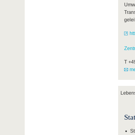
Umwe
Trans
gelei
ht
Zent
T +4
me
Lebens
Sta
St