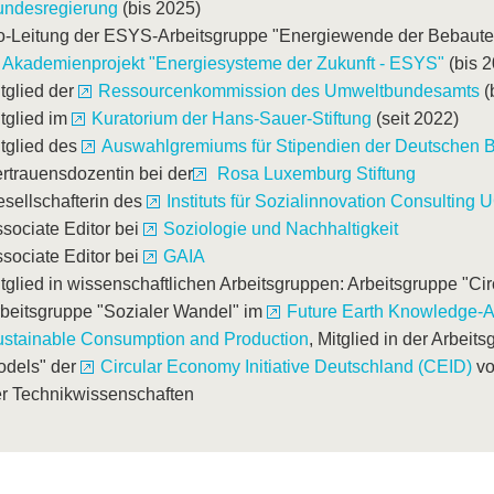
undesregierung
(bis 2025)
-Leitung der ESYS-Arbeitsgruppe "Energiewende der Bebaute
Akademienprojekt "Energiesysteme der Zukunft - ESYS"
(bis 2
tglied der
Ressourcenkommission des Umweltbundesamts
(
tglied im
Kuratorium der Hans-Sauer-Stiftung
(seit 2022)
tglied des
Auswahlgremiums für Stipendien der Deutschen 
rtrauensdozentin bei der
Rosa Luxemburg Stiftung
sellschafterin des
Instituts für Sozialinnovation Consulting U
sociate Editor bei
Soziologie und Nachhaltigkeit
sociate Editor bei
GAIA
tglied in wissenschaftlichen Arbeitsgruppen: Arbeitsgruppe "C
beitsgruppe "Sozialer Wandel" im
Future Earth Knowledge-A
stainable Consumption and Production
, Mitglied in der Arbeit
odels" der
Circular Economy Initiative Deutschland (CEID)
vo
r Technikwissenschaften