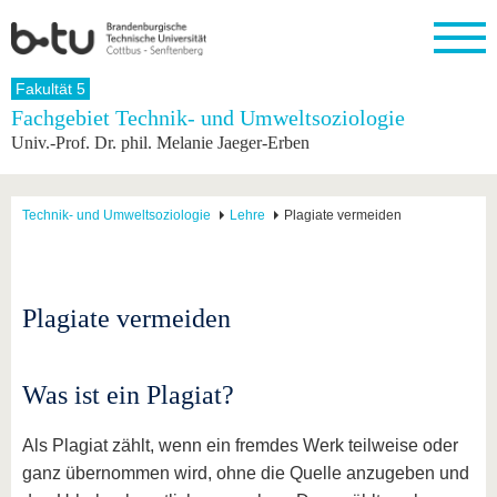
Startseite
Fakultät 5
Schließen
Fachgebiet Technik- und Umweltsoziologie
Univ.-Prof. Dr. phil. Melanie Jaeger-Erben
Universität
Forschung
Studium
International
Weiterbildung
Transfer
Unileben
Die BTU
Aktuelle
Studienangebot
Internationales
Weiterbildungsangebote
Akademische
Unsere
Forschung
Profil
Fachkräfte
Werte
Struktur
Vor dem
Wissenschaftliche
Technik- und Umweltsoziologie
Lehre
Plagiate vermeiden
Forschungsprofil
Studium
Aus dem
Weiterbildung
Wirtschafts-
Familie &
Karriere
Ausland
und
Dual
&
Förderung
Im
Kontakt
an die
Forschungskooperati
Career
Engagement
Studium
BTU
Wissenschaftlicher
Gründen
Sport &
Plagiate vermeiden
Partnerschaften
Nachwuchs
Nach
Mit der
an der
Gesundhei
&
dem
BTU ins
BTU
Strukturwandel
Studium
BTU &
Ausland
Innovative
Region
Was ist ein Plagiat?
Für
Transferprojekte
erleben
internationale
Lernen
Als Plagiat zählt, wenn ein fremdes Werk teilweise oder
Studierende
Sie uns
ganz übernommen wird, ohne die Quelle anzugeben und
Kontakt
kennen