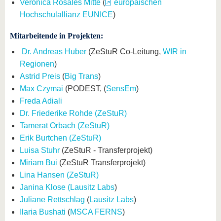
Verónica Rosales Mitte
(
europäischen
Hochschulallianz EUNICE
)
Mitarbeitende in Projekten:
Dr. Andreas Huber
(ZeStuR Co-Leitung,
WIR in
Regionen
)
Astrid Preis
(
Big Trans
)
Max Czymai
(PODEST, (
SensEm
)
Freda Adiali
Dr. Friederike Rohde (ZeStuR)
Tamerat Orbach (ZeStuR)
Erik Burtchen (ZeStuR)
Luisa Stuhr
(ZeStuR - Transferprojekt)
Miriam Bui
(ZeStuR Transferprojekt)
Lina Hansen (ZeStuR)
Janina Klose (
Lausitz Labs
)
Juliane Rettschlag
(
Lausitz Labs
)
Ilaria Bushati
(
MSCA FERNS
)