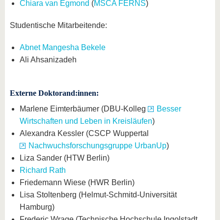
Chiara van Egmond
(
MSCA FERNS
)
Studentische Mitarbeitende:
Abnet Mangesha Bekele
Ali Ahsanizadeh
Externe Doktorand:innen:
Marlene Eimterbäumer (DBU-Kolleg
Besser
Wirtschaften und Leben in Kreisläufen
)
Alexandra Kessler (CSCP Wuppertal
Nachwuchsforschungsgruppe UrbanUp
)
Liza Sander (HTW Berlin)
Richard Rath
Friedemann Wiese (HWR Berlin)
Lisa Stoltenberg (Helmut-Schmitd-Universität
Hamburg)
Frederic Wrage (Technische Hochschule Ingolstadt