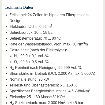
Technische Daten
Zellstapel: 24 Zellen im bipolaren Filterpressen-
Design
2
Elektrodenfläche: 0,56 m
Betriebsdruck: 10 ... 58 bar
Betriebstemperatur: 70 ... 80 °C
3
Rate der Wasserstoffproduktion: max. 30 Nm
/h
Gasreinheit (nach der Elektrolyse):
H
: 99,9 ± 0,1 Vol.-%
2
O
: 99,5 ± 0,3 Vol.-%
2
H
-Reinheit nach Reinigung: 99,999 Vol.-%
2
Stromstärke im Betrieb (DC): 2.000 A (max. 3.000 A)
Nominalleistung: 95 kW
Teilleist- und Überlastbereich: 5 ... 150 %
Spezifischer Energieverbrauch: ca. 4,5 kWh/Nm³
Elektrolyt: 25 ... 30 Masse-% KOH
3
H
-Speichertank: max. 2.000 Nm
bei 45 bar
2