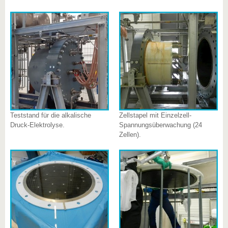
Teststand für die alkalische
Zellstapel mit Einzelzell-
Druck-Elektrolyse.
Spannungsüberwachung (24
Zellen).