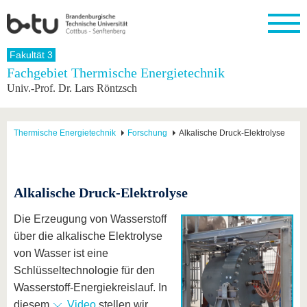
Startseite
Fakultät 3
Schließen
Fachgebiet Thermische Energietechnik
Univ.-Prof. Dr. Lars Röntzsch
Universität
Forschung
Studium
International
Weiterbildung
Transfer
Unileben
Die BTU
Aktuelle
Studienangebot
Internationales
Weiterbildungsangebote
Akademische
Unsere
Forschung
Profil
Fachkräfte
Werte
Struktur
Vor dem
Wissenschaftliche
Thermische Energietechnik
Forschung
Alkalische Druck-Elektrolyse
Forschungsprofil
Studium
Aus dem
Weiterbildung
Wirtschafts-
Familie &
Karriere
Ausland
und
Dual
&
Förderung
Im
Kontakt
an die
Forschungskooperati
Career
Engagement
Studium
BTU
Wissenschaftlicher
Alkalische Druck-Elektrolyse
Gründen
Sport &
Partnerschaften
Nachwuchs
Nach
Mit der
an der
Gesundhei
&
dem
BTU ins
BTU
Die Erzeugung von Wasserstoff
Strukturwandel
Studium
BTU &
Ausland
über die alkalische Elektrolyse
Innovative
Region
Für
Transferprojekte
erleben
von Wasser ist eine
internationale
Lernen
Schlüsseltechnologie für den
Studierende
Sie uns
Wasserstoff-Energiekreislauf. In
Kontakt
kennen
diesem
Video
stellen wir