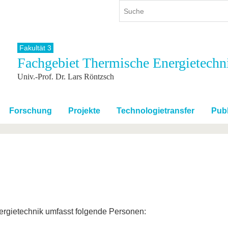
Fakultät 3
Fachgebiet Thermische Energietechn
ium
International
Weiterbildung
Univ.-Prof. Dr. Lars Röntzsch
ienangebot
Internationales Profil
Weiterbildungsangebot
dem Studium
Aus dem Ausland an die BTU
Wissenschaftliche
Weiterbildung
tudium
Mit der BTU ins Ausland
Forschung
Projekte
Technologietransfer
Publ
Kontakt
 dem Studium
Für internationale
Studierende
Kontakt
rgietechnik umfasst folgende Personen: