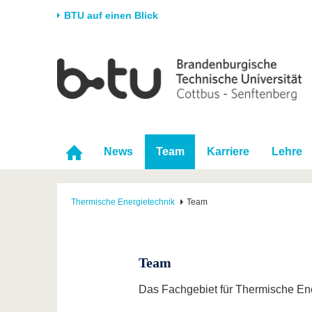
BTU auf einen Blick
Startseite
Universität
Forschung
Stud
Die BTU
Aktuelle Forschung
Stud
Struktur
Forschungsprofil
Vor 
Karriere & Engagement
Förderung
Im S
News
Team
Karriere
Lehre
Partnerschaften &
Wissenschaftlicher
Nach
Strukturwandel
Nachwuchs
Thermische Energietechnik
Team
Team
Das Fachgebiet für Thermische Ene