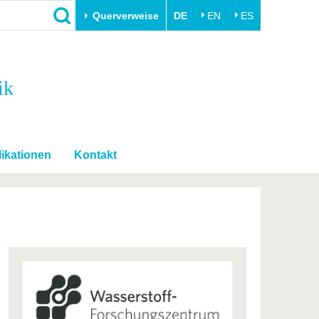
Querverweise
DE
EN
ES
Schließen
ik
Transfer
Unileben
e
Akademische Fachkräfte
Unsere Werte
Wirtschafts- und
Familie & Dual Career
Forschungskooperationen
Sport & Gesundheit
ikationen
Kontakt
Gründen an der BTU
BTU & Region erleben
Innovative Transferprojekte
Lernen Sie uns kennen