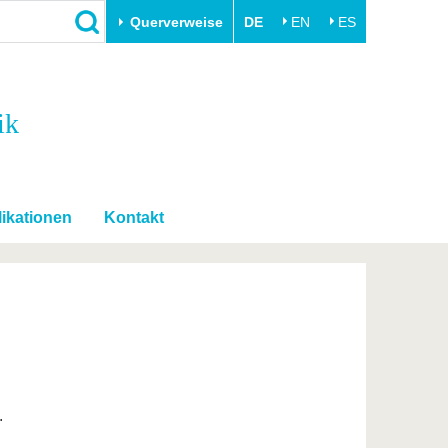
Querverweise
DE
EN
ES
Schließen
ik
Transfer
Unileben
e
Akademische Fachkräfte
Unsere Werte
Wirtschafts- und
Familie & Dual Career
Forschungskooperationen
Sport & Gesundheit
ikationen
Kontakt
Gründen an der BTU
BTU & Region erleben
Innovative Transferprojekte
Lernen Sie uns kennen
.