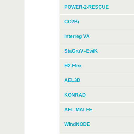
POWER-2-RESCUE
CO2Bi
Interreg VA
StaGruV–EwiK
H2-Flex
AEL3D
KONRAD
AEL-MALFE
WindNODE