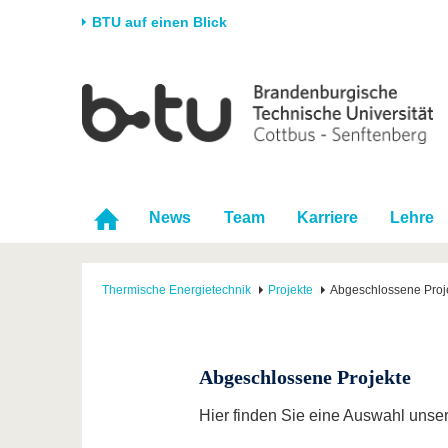
BTU auf einen Blick
Startseite
Universität
Forschung
Stud
Die BTU
Aktuelle Forschung
Stud
Struktur
Forschungsprofil
Vor 
Karriere & Engagement
Förderung
Im S
News
Team
Karriere
Lehre
Partnerschaften &
Wissenschaftlicher
Nach
Strukturwandel
Nachwuchs
Thermische Energietechnik
Projekte
Abgeschlossene Proj
Abgeschlossene Projekte
Hier finden Sie eine Auswahl unser