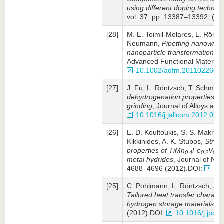
using different doping tech­niq
vol. 37, pp. 13387–13392, (2
[28]
M. E. Toimil-Molares, L. Röntz
Neumann,
Pipetting nanowires:
nanoparticle trans­formation dr
Advanced Functional Materials
10.1002/adfm.201102260
[27]
J. Fu, L. Röntzsch, T. Schmidt
dehydrogenation pro­perties of 
grinding
, Journal of Alloys an
10.1016/j.jallcom.2012.02.
[26]
E. D. Koultoukis, S. S. Makridi
Kikkinides, A. K. Stubos,
Struc­
properties of TiMn
Fe
V
,
0.4
0.2
0.4
metal hydrides
, Journal of Na
4688–4696 (2012).DOI:
10.
[25]
C. Pohlmann, L. Röntzsch, J. J
Tailored heat transfer charac­te
hydrogen storage materials
, J
(2012).DOI:
10.1016/j.jpow