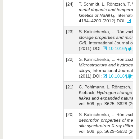
[24]
T. Schmidt, L. Röntzsch, T. We
metal dopants and temperatur
kinetics of NaAlH
, Inter­na­ti
4
4194–4200 (2012).DOI:
10.
[23]
S. Kalinichenka, L. Röntzsch, 
storage pro­perties and micros
Gd)
, International Journal of
(2011).DOI:
10.1016/j.ijhy
[22]
S. Kalinichenka, L. Röntzsch, 
Micro­structure and hydrogen 
alloys
, International Journal 
(2011).DOI:
10.1016/j.ijhy
[21]
C. Pohlmann, L. Röntzsch, S. K
Kieback,
Hydrogen storage pro
flakes and expanded natural g
vol. 509, pp. S625–S628 (201
[20]
S. Kalinichenka, L. Röntzsch, 
desorption properties of melt
situ synchrotron X-ray diffrac
vol. 509, pp. S629–S632 (201