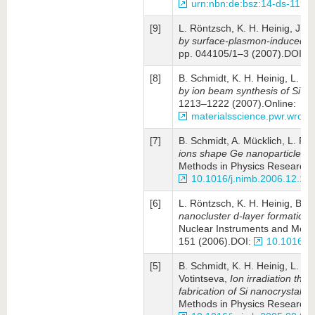
urn:nbn:de:bsz:14-ds-119
[9]
L. Röntzsch, K. H. Heinig, J. 
by surface-plasmon-induced the
pp. 044105/1–3 (2007).DOI:
[8]
B. Schmidt, K. H. Heinig, L. 
by ion beam synthesis of Si in
1213–1222 (2007).Online:
materialsscience.pwr.wroc.
[7]
B. Schmidt, A. Mücklich, L. Rö
ions shape Ge nanoparticles 
Methods in Physics Research B
10.1016/j.nimb.2006.12.15
[6]
L. Röntzsch, K. H. Heinig, B. 
nanocluster d-layer formation in
Nuclear Instruments and Metho
151 (2006).DOI:
10.1016/j.
[5]
B. Schmidt, K. H. Heinig, L. R
Votintseva,
Ion irra­diation thr
fabrication of Si nanocrystals
Methods in Physics Research B