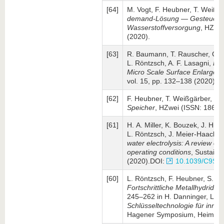
[64]
M. Vogt, F. Heubner, T. Weißg
demand-Lösung — Gesteuerte H
Wasserstoffversorgung
, HZwei
(2020).
[63]
R. Baumann, T. Rauscher, C. I
L. Röntzsch, A. F. Lasagni,
Las
Micro Scale Surface Enlargem
vol. 15, pp. 132–138 (2020).D
[62]
F. Heubner, T. Weißgärber, L.
Speicher
, HZwei (ISSN: 1862-3
[61]
H. A. Miller, K. Bouzek, J. Hná
L. Röntzsch, J. Meier-Haack,
water electrolysis: A review of
operating conditions
, Sustaina
(2020).DOI:
10.1039/C9SE
[60]
L. Röntzsch, F. Heubner, S. M
Fortschrittliche Metallhydrid-W
245–262 in H. Danninger, L. Si
Schlüsseltechnologie für inno
Hagener Symposium, Heimdall