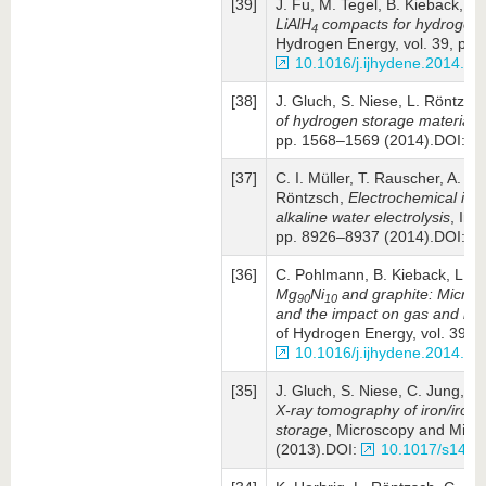
[39]
J. Fu, M. Tegel, B. Kieback, L
LiAlH
compacts for hydrogen g
4
Hydrogen Energy, vol. 39, pp
10.1016/j.ijhydene.2014.08
[38]
J. Gluch, S. Niese, L. Röntzsc
of hydrogen storage materials
pp. 1568–1569 (2014).DOI:
[37]
C. I. Müller, T. Rauscher, A. S
Röntzsch,
Electrochemical inv
alkaline water electrolysis
, Int
pp. 8926–8937 (2014).DOI:
[36]
C. Pohlmann, B. Kieback, L. 
Mg
Ni
and graphite: Micro­s
90
10
and the impact on gas and heat
of Hydrogen Energy, vol. 39, 
10.1016/j.ijhydene.2014.03
[35]
J. Gluch, S. Niese, C. Jung, L
X-ray tomo­graphy of iron/iron
storage
, Microscopy and Micro
(2013).DOI:
10.1017/s143