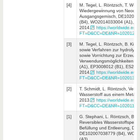
[4]
M. Tegel, L. Röntzsch, T. Weiß
Wiedergewinnung von Neodym
Ausgangsgemisch, DE102012
(B4), WO2014033004 (A1),
2014.
https://worldwide.espa
FT=D&CC=DE&NR=10201201
[3]
M. Tegel, L. Röntzsch, B. Kieb
sowie Verfahren zur hydrolyti
sowie Vorrichtung zur Erzeugu
Verwendungsmöglichkeiten, 
(A1), EP3008012 (B1), ES290
2014.
https://worldwide.espa
FT=D&CC=DE&NR=10201321
[2]
T. Schmidt, L. Röntzsch, Verfa
Wasserstoff aus einem Metall
2013.
https://worldwide.espa
FT=D&CC=DE&NR=10201111
[1]
G. Stephani, L. Röntzsch, B. 
Reversibles Wasserstoffspeich
Befüllung und Entleerung, DE
DE102007038779 (B4), WO20
(A3),