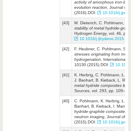
activity of amorphous iron-bas
evolution reaction
, Journal of
(2016).DOI:
10.1016/j.jpow
[43]
M. Dieterich, C. Pohlmann, I. 
stability of metal hydride-grap
Hydrogen Energy, vol. 46, pp
10.1016/j.ijhydene.2015.09
[42]
F. Heubner, C. Pohlmann, S. 
stresses originating from meta
hydrogenation
, International 
10130 (2015).DOI:
10.1016
[41]
K. Herbrig, C. Pohlmann, Ł. Gon
J. Banhart, B. Kieback, L. Rön
metal hydride composites by i
Sources, vol. 293, pp. 109–11
[40]
C. Pohlmann, K. Herbrig, Ł. Gond
Banhart, B. Kieback, I. Manke
hydride-graphite composites du
neutron imaging
, Journal of P
(2015).DOI:
10.1016/j.jpow