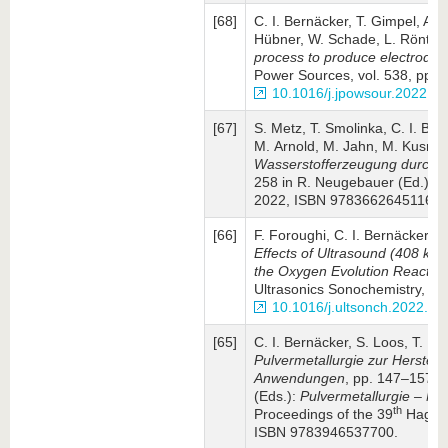
[68]
C. I. Bernäcker, T. Gimpel, A.
Hübner, W. Schade, L. Röntzs
process to produce electrodes f
Power Sources, vol. 538, pp. 
10.1016/j.jpowsour.2022.2
[67]
S. Metz, T. Smolinka, C. I. Be
M. Arnold, M. Jahn, M. Kusnezo
Wasserstofferzeugung durch El
258 in R. Neuge­bauer (Ed.):
W
2022, ISBN 9783662645116.D
[66]
F. Foroughi, C. I. Bernäcker, L
Effects of Ultrasound (408 kH
the Oxygen Evolution Reaction
Ultrasonics Sonochemistry, vo
10.1016/j.ultsonch.2022.1
[65]
C. I. Bernäcker, S. Loos, T. R
Pulvermetallurgie zur Her­stel­
Anwendungen
, pp. 147–157 i
(Eds.):
Pulvermetallurgie – N
th
Proceedings of the 39
Hagene
ISBN 9783946537700.