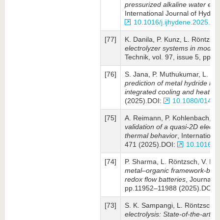
pressurized alkaline water ele
International Jour­nal of Hydr
10.1016/j.ijhydene.2025.1
[77]
K. Danila, P. Kunz, L. Röntzsc
electrolyzer systems in modula
Technik, vol. 97, issue 5, pp.
[76]
S. Jana, P. Muthukumar, L. R
prediction of metal hydride b
integrated cooling and heat re
(2025).DOI:
10.1080/01457
[75]
A. Reimann, P. Kohlenbach, L.
validation of a quasi-2D elect
thermal behavior
, Internationa
471 (2025).DOI:
10.1016/j.
[74]
P. Sharma, L. Röntzsch, V. K.
metal–organic framework-base
redox flow batteries
, Journal o
pp.11952–11988 (2025).DOI:
[73]
S. K. Sampangi, L. Röntzsch,
electrolysis: State-of-the-art 