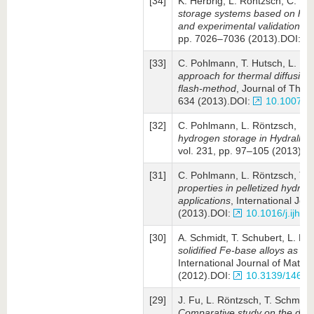
[34]
K. Herbrig, L. Röntzsch, C. P
storage systems based on hyd
and experimental validation
, I
pp. 7026–7036 (2013).DOI:
[33]
C. Pohlmann, T. Hutsch, L. Rö
approach for thermal diffusivi
flash-method
, Journal of Ther
634 (2013).DOI:
10.1007/s
[32]
C. Pohlmann, L. Röntzsch, F. 
hydrogen storage in Hydralloy
vol. 231, pp. 97–105 (2013).D
[31]
C. Pohlmann, L. Röntzsch, T. 
properties in pelletized hydri
applications
, International Jo
(2013).DOI:
10.1016/j.ijhy
[30]
A. Schmidt, T. Schubert, L. Rö
solidified Fe-base alloys as ele
International Journal of Mater
(2012).DOI:
10.3139/146.1
[29]
J. Fu, L. Röntzsch, T. Schmidt
Comparative study on the de­hyd