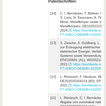
Patentschriften:
[14]
C. I. Bernäcker, T. Büttner, G.
S. Loos, N. Eissmann, A. Tillm
Minar, Metallkörper sowie Ver
Metallkörpers, DE1020222143
2024.
https://worldwide.espa
FT=D&CC=DE&NR=10202221
[13]
S. Ziesche, A. Goldberg, L. Rö
zur Erzeugung elektrischer En
elektrischer Energie, Verfahren
Systems sowie Verwendungen 
EP4150691 (A1), WO20212288
2021.
https://worldwide.espa
FT=D&CC=DE&NR=10202020
[12]
L. Röntzsch, F. Heubner, Wass
DE102020204214 (B3), EP388
2021.
https://worldwide.espa
FT=D&CC=DE&NR=10202020
[11]
L. Röntzsch, C. I. Bernäcker, 
Abgabe von zumindest nahezu 