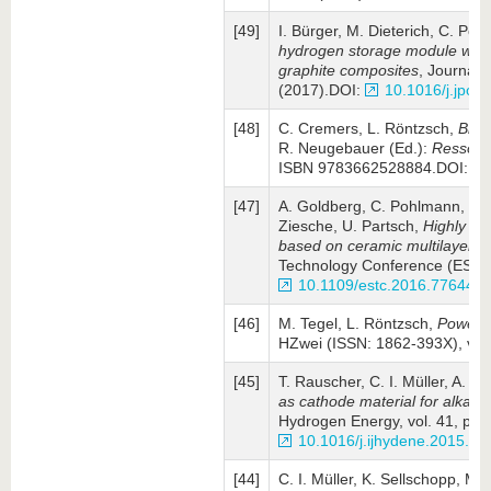
[49]
I. Bürger, M. Dieterich, C. Po
hydrogen storage module with h
graphite composites
, Journal 
(2017).DOI:
10.1016/j.jpow
[48]
C. Cremers, L. Röntzsch,
Bren
R. Neugebauer (Ed.):
Ressourc
ISBN 9783662528884.DOI:
[47]
A. Goldberg, C. Pohlmann, L. R
Ziesche, U. Partsch,
Highly eff
based on ceramic multilayer t
Technology Conference (ESTC)
10.1109/estc.2016.776449
[46]
M. Tegel, L. Röntzsch,
PowerPa
HZwei (ISSN: 1862-393X), vol.
[45]
T. Rauscher, C. I. Müller, A. S
as cathode material for alkalin
Hydrogen Energy, vol. 41, pp
10.1016/j.ijhydene.2015.12
[44]
C. I. Müller, K. Sellschopp, M.