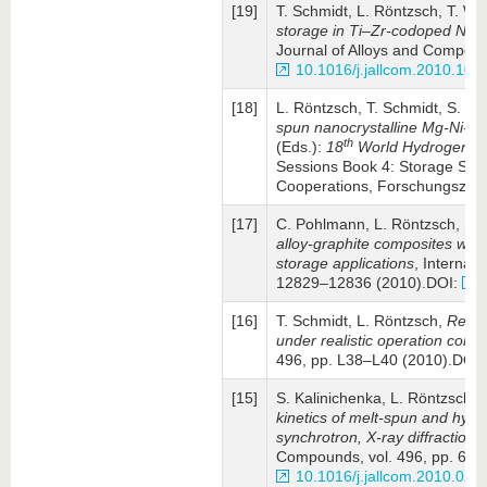
[19]
T. Schmidt, L. Röntzsch, T. We
storage in Ti–Zr-codoped NaA
Journal of Alloys and Com­pou
10.1016/j.jallcom.2010.10.
[18]
L. Röntzsch, T. Schmidt, S. Ka
spun nano­crystalline Mg-Ni-Y 
th
(Eds.):
18
World Hydrogen E
Sessions Book 4: Storage Syste
Cooperations, Forschungs­zen
[17]
C. Pohlmann, L. Röntzsch, S. K
alloy-gra­phite composites with
storage appli­ca­tions
, Internat
12829–12836 (2010).DOI:
[16]
T. Schmidt, L. Röntzsch,
Rever
under realistic operation con­di
496, pp. L38–L40 (2010).DOI
[15]
S. Kalinichenka, L. Röntzsch, 
kinetics of melt-spun and hyd
synchrotron, X-ray diffraction
Compounds, vol. 496, pp. 608
10.1016/j.jallcom.2010.02.