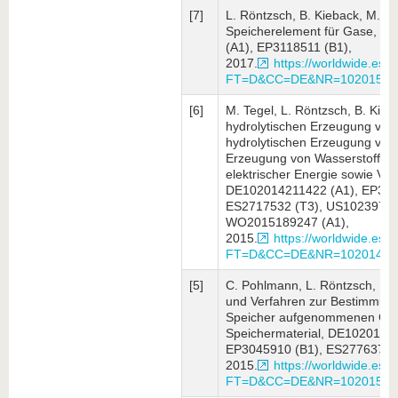
[7]
L. Röntzsch, B. Kieback, M. Di
Speicherelement für Gase, D
(A1), EP3118511 (B1),
2017.
https://worldwide.espa
FT=D&CC=DE&NR=10201521
[6]
M. Tegel, L. Röntzsch, B. Kieb
hydrolytischen Erzeugung von 
hydrolytischen Erzeugung von 
Erzeugung von Wasserstoff, V
elektrischer Energie sowie Ve
DE102014211422 (A1), EP315
ES2717532 (T3), US10239753
WO2015189247 (A1),
2015.
https://worldwide.espa
FT=D&CC=DE&NR=10201421
[5]
C. Pohlmann, L. Röntzsch, B. 
und Verfahren zur Bestimmung
Speicher aufgenommenen Gas
Speichermaterial, DE1020151
EP3045910 (B1), ES2776379 (
2015.
https://worldwide.espa
FT=D&CC=DE&NR=10201510