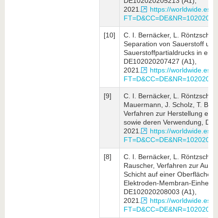
DE102020205213 (A1),
2021.
https://worldwide.espa
FT=D&CC=DE&NR=10202020
[10]
C. I. Bernäcker, L. Röntzsch, 
Separation von Sauerstoff un
Sauerstoffpartialdrucks in ei
DE102020207427 (A1),
2021.
https://worldwide.espa
FT=D&CC=DE&NR=10202020
[9]
C. I. Bernäcker, L. Röntzsch, S
Mauermann, J. Scholz, T. Bütt
Verfahren zur Herstellung eine
sowie deren Verwendung, DE
2021.
https://worldwide.espa
FT=D&CC=DE&NR=10202020
[8]
C. I. Bernäcker, L. Röntzsch, S
Rauscher, Verfahren zur Ausbi
Schicht auf einer Oberfläche e
Elektroden-Membran-Einheit ei
DE102020208003 (A1),
2021.
https://worldwide.espa
FT=D&CC=DE&NR=10202020