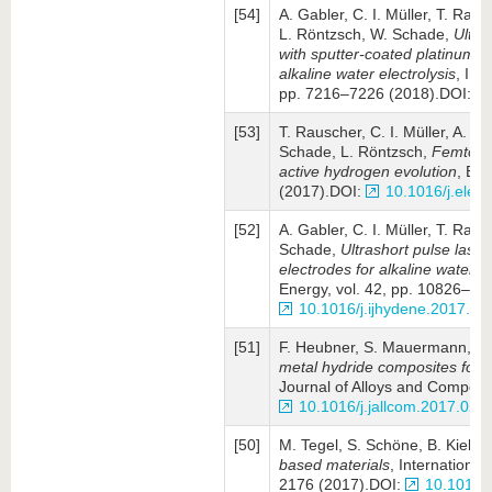
[54]
A. Gabler, C. I. Müller, T. Rau
L. Röntzsch, W. Schade,
Ultra
with sputter-coated platinum c
alkaline water electrolysis
, Int
pp. 7216–7226 (2018).DOI:
[53]
T. Rauscher, C. I. Müller, A. G
Schade, L. Röntzsch,
Femtosec
active hydrogen evolution
, Ele
(2017).DOI:
10.1016/j.elec
[52]
A. Gabler, C. I. Müller, T. Rau
Schade,
Ultrashort pulse lase
electrodes for alkaline water el
Energy, vol. 42, pp. 10826–10
10.1016/j.ijhydene.2017.02
[51]
F. Heubner, S. Mauermann, B.
metal hydride composites for h
Journal of Alloys and Compoun
10.1016/j.jallcom.2017.02.
[50]
M. Tegel, S. Schöne, B. Kieba
based materials
, International
2176 (2017).DOI:
10.1016/j