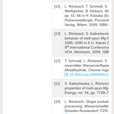
[14]
L. Röntzsch, T. Schmidt, S. Ka
Weißgärber, B. Kieback,
Wasse
pp. 41–56 in H. Kolaska (Ed.):
Pulvermetallurgie
, Proceedings
Verlag, Witten, 2009, ISBN 9
[13]
L. Röntzsch, S. Kalinichenka, 
behavior of melt-spun Mg-Ni-Y
1085–1090 in K.U. Kainer (Ed.
th
8
International Conference o
VCH, Weinheim, 2009, ISBN 
[12]
T. Schmidt, L. Röntzsch, S. Ka
reversibler Wasserstoff­speich
Metallhydride
, Chemie Ingenieu
10.1002/cite.200950012
[11]
S. Kalinichenka, L. Röntzsch, 
properties of melt-spun Mg–Ni
Energy, vol. 34, pp. 7749–77
[10]
L. Röntzsch,
Shape evolution 
processing
, Wissenschaftlich
Dresden-Rossendorf, FZR-488