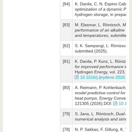
[84]
K. Danila, C. N. Espino Cabrer
optimization of a dynamic Pow
hydrogen storage
, in preparat
[83]
M. Elasmar, L. Röntzsch,
Mode
performance of an alkaline wate
and temperatures
, submitted 
[82]
S. K. Sampangi, L. Röntzsch,
submitted (2025).
[81]
K. Danila, P. Kunz, L. Röntzsc
for improved performance in d
Hydrogen Energy, vol. 223, pp
10.1016/j.ijhydene.2026.1
[80]
A. Reimann, P. Kohlenbach, L.
model predictive control for w
heat pumps
, Energy Conversi
121305 (2026).DOI:
10.101
[79]
S. Jana, L. Röntzsch,
Dual-st
numerical analysis and simulat
[78]
N. P. Sakkas, F. Gillung, K. 