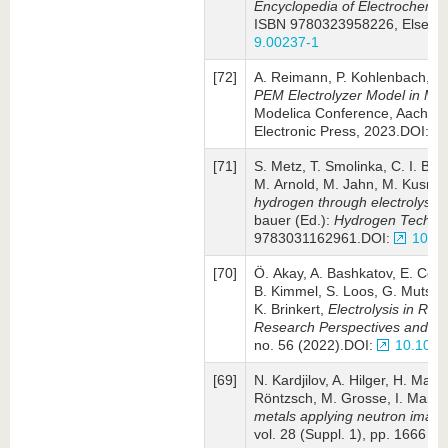
Encyclopedia of Electrochemi
ISBN 9780323958226, Elsevie
9.00237-1
[72]
A. Reimann, P. Kohlenbach, L
PEM Electrolyzer Model in Mod
Modelica Conference, Aachen, 
Electronic Press, 2023.DOI:
[71]
S. Metz, T. Smolinka, C. I. Be
M. Arnold, M. Jahn, M. Kusnezo
hydrogen through electrolysis
bauer (Ed.):
Hydrogen Techno
9783031162961.DOI:
10.1
[70]
Ö. Akay, A. Bashkatov, E. Coy, 
B. Kimmel, S. Loos, G. Mutsch
K. Brinkert,
Electrolysis in Re
Research Perspectives and Fut
no. 56 (2022).DOI:
10.1038
[69]
N. Kardjilov, A. Hilger, H. Mar
Röntzsch, M. Grosse, I. Manke
metals applying neutron imagi
vol. 28 (Suppl. 1), pp. 1666 (