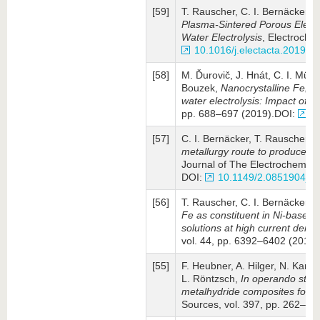
[59]
T. Rauscher, C. I. Bernäcker, 
Plasma-Sintered Porous Elec­tr
Water Electrolysis
, Electrochi
10.1016/j.electacta.2019.0
[58]
M. Ďurovič, J. Hnát, C. I. Müll
Bouzek,
Nanocrystalline Fe
C
60
water electrolysis: Impact of a 
pp. 688–697 (2019).DOI:
1
[57]
C. I. Bernäcker, T. Rauscher, T
metallurgy route to produce Ran
Journal of The Electrochemical
DOI:
10.1149/2.0851904jes
[56]
T. Rauscher, C. I. Bernäcker, 
Fe as constituent in Ni-base al
solutions at high current densit
vol. 44, pp. 6392–6402 (2019
[55]
F. Heubner, A. Hilger, N. Kardj
L. Röntzsch,
In operando stre
metal
hydride composites for s
Sources, vol. 397, pp. 262–2