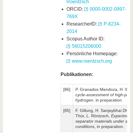
Roentzsch
ORCID:
0000-0002-0997-
769X
ResearcherID:
P-6234-
2014
Scopus Author ID:
56015206000
Persönliche Homepage:
www.roentzsch.org
Publikationen:
[86]
P. Granados Mendoza, H. Wigg
cycle-assessment of high-pressu
hydrogen
, in preparation.
[85]
F. Gillung, H. Sanjaybhai Dhan
Thür, L. Röntzsch,
Experimenta
separator materials under adva
conditions
, in preparation.