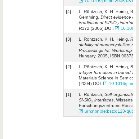
10.1016/j.nimb.2005.08.01
[4]
L. Röntzsch, K. H. Heinig, B. S
Gemming,
Direct evidence of 
irradiation of Si/SiO
interfaces
2
R172 (2005).DOI:
10.1002/
[3]
L. Röntzsch, K. H. Heinig,
Reac
stability of mono­crystalline nan
Proceedings Int. Workshop on
Hungary, 2005, ISBN 9637371
[2]
L. Röntzsch, K. H. Heinig, B. 
d-layer for­ma­tion in buried an
Materials Science in Semi­cond
(2004).DOI:
10.1016/j.mss
[1]
L. Röntzsch,
Self-organization
Si-SiO
inter­faces
, Wissen­scha
2
Forschungszentrums Rossendo
urn:nbn:de:bsz:d120-quco