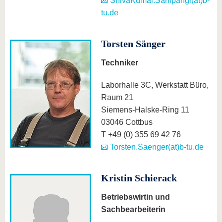
ShivaKumar.Sampangi(at)b-
tu.de
Torsten Sänger
Techniker
Laborhalle 3C, Werkstatt Büro,
Raum 21
Siemens-Halske-Ring 11
03046 Cottbus
T +49 (0) 355 69 42 76
Torsten.Saenger(at)b-tu.de
Kristin Schierack
Betriebswirtin und
Sachbearbeiterin