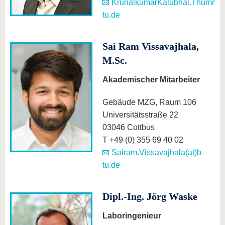
KrunalkumarKalubhai.Thummar(
tu.de
Sai Ram Vissavajhala,
M.Sc.
Akademischer Mitarbeiter
Gebäude MZG, Raum 106
Universitätsstraße 22
03046 Cottbus
T +49 (0) 355 69 40 02
Sairam.Vissavajhala(at)b-
tu.de
Dipl.-Ing. Jörg Waske
Laboringenieur