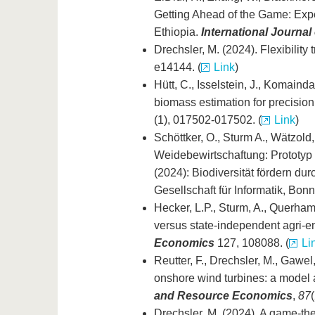
Getting Ahead of the Game: Expe
Ethiopia.
International Journa
Drechsler, M. (2024). Flexibility 
e14144. (
Link
)
Hütt, C., Isselstein, J., Komain
biomass estimation for precisio
(1), 017502-017502. (
Link
)
Schöttker, O., Sturm A., Wätzol
Weidebewirtschaftung: Prototyp ei
(2024): Biodiversität fördern dur
Gesellschaft für Informatik, Bonn
Hecker, L.P., Sturm, A., Querham
versus state-independent agri-e
Economics
127, 108088. (
Li
Reutter, F., Drechsler, M., Gawel
onshore wind turbines: a model 
and Resource Economics
,
87
Drechsler, M. (2024). A game‐th