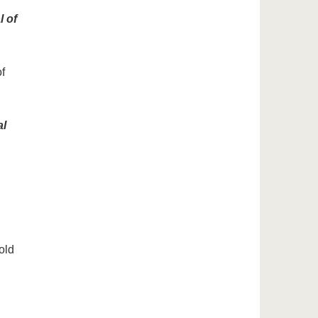
l of
f
al
old