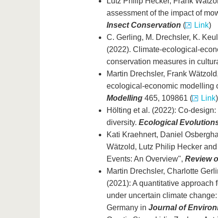
Lutz Philip Hecker, Frank Wätzol
assessment of the impact of mow
Insect Conservation
(
Link
)
C. Gerling, M. Drechsler, K. Keul
(2022). Climate-ecological-econo
conservation measures in cultur
Martin Drechsler, Frank Wätzold,
ecological-economic modelling o
Modelling
465, 109861 (
Link
)
Hölting et al. (2022): Co-design:
diversity.
Ecological Evolution
Kati Kraehnert, Daniel Osbergha
Wätzold, Lutz Philip Hecker and
Events: An Overview",
Review 
Martin Drechsler, Charlotte Ger
(2021): A quantitative approach f
under uncertain climate change:
Germany in
Journal of Enviro