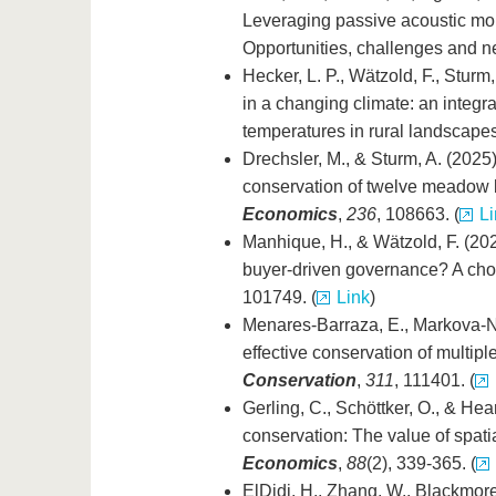
Leveraging passive acoustic mon
Opportunities, challenges and n
Hecker, L. P., Wätzold, F., Stur
in a changing climate: an integra
temperatures in rural landscape
Drechsler, M., & Sturm, A. (2025
conservation of twelve meadow b
Economics
,
236
, 108663. (
Li
Manhique, H., & Wätzold, F. (202
buyer-driven governance? A cho
101749. (
Link
)
Menares-Barraza, E., Markova-Nen
effective conservation of multipl
Conservation
,
311
, 111401. (
Gerling, C., Schöttker, O., & Hea
conservation: The value of spatia
Economics
,
88
(2), 339-365. (
ElDidi, H., Zhang, W., Blackmore,