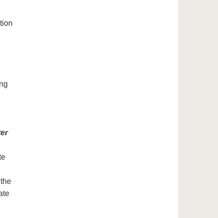
tion
ing
er
te
 the
ate