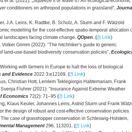
d et al. (2022): „Squeeze it or leave it? An ecological‑economic
er conditioners on arthropod populations in grassland“,
Journa
er, J.A. Leins, K. Radtke, B. Schulz, A. Sturm and F. Wätzold
mic modelling for the cost-effective spatio-temporal allocation o
al landscapes facing climate change.
QOpen
. (
Link
)
 Volker Grimm (2022): "The hitchhiker's guide to generic
f land-use-based biodiversity conservation policies",
Ecologic
 Working with farmers in Europe to halt the loss of biological
s and Evidence
2022 3:e12169. (
Link
)
us, Christian Hott, Lemlem Teklegiorgis Habtemariam, Frank
 Svenja Fluhrer (2021): "Insurance Against Extreme Weather
of Economics
72(2): 71–95 (
Link
)
ling, Klaus Keuler, Johannes Leins, Astrid Sturm und Frank Wätz
or the design of robust and cost-effective conservation policies
 The case of grasshopper conservation in Schleswig-Holstein,
nmental Management
296, 113201. (
Link
)