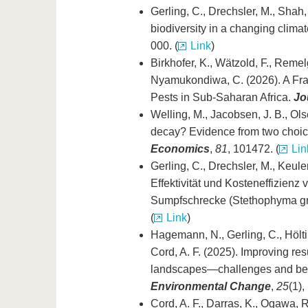
Gerling, C., Drechsler, M., Shah,
biodiversity in a changing clima
000. (
Link
)
Birkhofer, K., Wätzold, F., Remelg
Nyamukondiwa, C. (2026). A Fra
Pests in Sub‐Saharan Africa.
Jo
Welling, M., Jacobsen, J. B., Ols
decay? Evidence from two choic
Economics
,
81
, 101472. (
Lin
Gerling, C., Drechsler, M., Keuler
Effektivität und Kosteneffizie
Sumpfschrecke (Stethophyma gr
(
Link
)
Hagemann, N., Gerling, C., Höltin
Cord, A. F. (2025). Improving re
landscapes—challenges and best
Environmental Change
,
25
(1),
Cord, A. F., Darras, K., Ogawa, R.