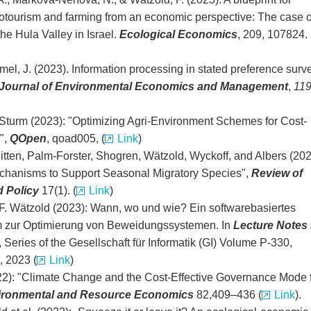
otourism and farming from an economic perspective: The case o
he Hula Valley in Israel.
Ecological Economics
, 209, 107824.
mel, J. (2023). Information processing in stated preference surv
Journal of Environmental Economics and Management
,
11
turm (2023): "Optimizing Agri-Environment Schemes for Cost-
",
QOpen
, qoad005, (
Link
)
tten, Palm-Forster, Shogren, Wätzold, Wyckoff, and Albers (202
chanisms to Support Seasonal Migratory Species",
Review of
 Policy
17(1). (
Link
)
, F. Wätzold (2023): Wann, wo und wie? Ein softwarebasiertes
 zur Optimierung von Beweidungssystemen. In
Lecture Notes 
 Series of the Gesellschaft für Informatik (GI) Volume P-330,
, 2023 (
Link
)
22): "Climate Change and the Cost-Effective Governance Mode 
ironmental and Resource Economics
82,
409–436 (
Link
).