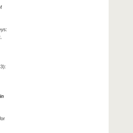
f
eys:
9
,
3):
in
for