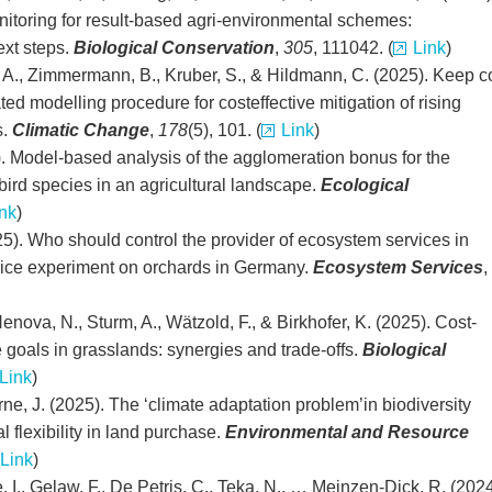
itoring for result-based agri-environmental schemes:
ext steps.
Biological Conservation
,
305
, 111042. (
Link
)
m, A., Zimmermann, B., Kruber, S., & Hildmann, C. (2025). Keep c
ted modelling procedure for costeffective mitigation of rising
s.
Climatic Change
,
178
(5), 101. (
Link
)
). Model-based analysis of the agglomeration bonus for the
ird species in an agricultural landscape.
Ecological
nk
)
5). Who should control the provider of ecosystem services in
ice experiment on orchards in Germany.
Ecosystem Services
,
ova, N., Sturm, A., Wätzold, F., & Birkhofer, K. (2025). Cost-
e goals in grasslands: synergies and trade-offs.
Biological
Link
)
rne, J. (2025). The ‘climate adaptation problem’in biodiversity
l flexibility in land purchase.
Environmental and Resource
Link
)
 I., Gelaw, F., De Petris, C., Teka, N., … Meinzen-Dick, R. (2024