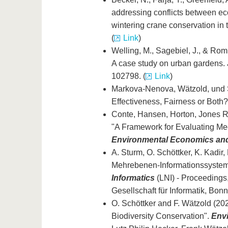
addressing conflicts between ec
wintering crane conservation in t
(
Link
)
Welling, M., Sagebiel, J., & Rom
A case study on urban gardens.
102798. (
Link
)
Markova-Nenova, Wätzold, und S
Effectiveness, Fairness or Both?
Conte, Hansen, Horton, Jones Ri
"A Framework for Evaluating Me
Environmental Economics and
A. Sturm, O. Schöttker, K. Kadir
Mehrebenen-Informationssystem
Informatics
(LNI) - Proceedings,
Gesellschaft für Informatik, Bonn
O. Schöttker and F. Wätzold (20
Biodiversity Conservation".
Env