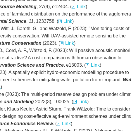
esource Modeling
,
37
(4), e12404. (
Link
)
nce of farmland distribution on the performance of the agglomera
ntal Science
,
11
, 1233758. (
Link
)
, Witt, J., Bareth, G., and Wätzold, F. (2023): "Monitoring costs of
ersity conservation: Will UAV-assisted remote sensing be the
Nature Conservation
(2023). (
Link
)
, Cord, A. F., Wätzold, F. (2023): Will passive acoustic monitor
 attractive? A cost comparison with human observation for
vation Science and Practice
. e13003. (
Link
)
023): A spatially explicit hydro-economic modelling procedure to
onment schemes for mitigating water pollution from cropland.
Wat
k
)
rne (2023): The multi-period reserve design problem under clima
ics and Modeling
2023(3), 100025. (
Link
)
ler, Klaus Keuler, Astrid Sturm, Frank Wätzold: Time to consider
: designing cost-effective agri-environment schemes under clim
ource Economics Review
. (
Link
)
 A., Markova-Nenova, N., & Wätzold, F. (2023). A blueprint for