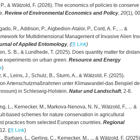
 P., & Wätzold, F. (2026). The economics of policies to conserve
te.
Review of Environmental Economics and Policy
,
20
(1), 0
ado, R., Addison, P., Aigbedion‐Atalor, P., Cord, A. F., ... &
mework for Multidimensional Management of Invasive Alien Ins
urnal of Applied Entomology
, (
Link
)
en, S. B., & Lundhede, T. (2025). Does quantity matter for dista
e experiments on urban green.
Resource and Energy
k
)
, K., Leins, J., Schulz, B., Sturm, A., & Wätzold, F. (2025).
nz von Artenschutzmaßnahmen unter Klimawandel-das Beispiel de
ossum) in Schleswig-Holstein.
Natur und Landschaft
, 2-8.
g, L., Kernecker, M., Markova-Nenova, N. N., Wätzold, F., ... &
sult-based schemes for nature conservation in agricultural
 practices from selected European countries.
Regional
 12. (
Link
)
, Barbaro, L., Gerling, C., Kernecker, M., ... & Wätzold, F. (2025)