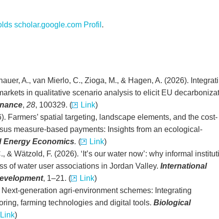
lds scholar.google.com Profil
.
nauer, A., van Mierlo, C., Zioga, M., & Hagen, A. (2026). Integrat
arkets in qualitative scenario analysis to elicit EU decarboniza
rnance
,
28
, 100329. (
Link
)
). Farmers’ spatial targeting, landscape elements, and the cost-
ersus measure-based payments: Insights from an ecological-
d Energy Economics
.
(
Link
)
C., & Wätzold, F. (2026). ‘It’s our water now’: why informal institu
ess of water user associations in Jordan Valley.
International
Development
, 1–21. (
Link
)
). Next-generation agri-environment schemes: Integrating
oring, farming technologies and digital tools.
Biological
Link
)