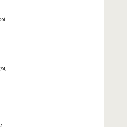
ool
74
,
).