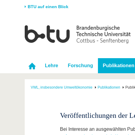
BTU auf einen Blick
Startseite
Universität
Forschung
Stud
Die BTU
Aktuelle Forschung
Stud
Struktur
Forschungsprofil
Vor 
Karriere & Engagement
Förderung
Im S
Lehre
Forschung
Publikationen
Partnerschaften &
Wissenschaftlicher
Nach
Strukturwandel
Nachwuchs
VWL, insbesondere Umweltökonomie
Publikationen
Publi
Veröffentlichungen der L
Bei Interesse an ausgewählten Publ