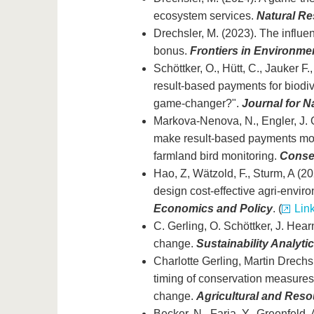
ecosystem services.
Natural R
Drechsler, M. (2023). The influe
bonus.
Frontiers in Environme
Schöttker, O., Hütt, C., Jauker F.
result-based payments for biodiv
game-changer?".
Journal for 
Markova-Nenova, N., Engler, J. O.
make result-based payments more
farmland bird monitoring.
Conser
Hao, Z, Wätzold, F., Sturm, A (2
design cost-effective agri-envir
Economics and Policy
. (
Lin
C. Gerling, O. Schöttker, J. Hea
change.
Sustainability Analyt
Charlotte Gerling, Martin Drechs
timing of conservation measures
change.
Agricultural and Res
Becker, N., Farja, Y., Greenfeld,