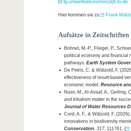
fg-umweltoekonomie(at)b-tu.de
Hier kommen sie zu
Frank Wätzo
Aufsätze in Zeitschriften
Bohnet, M.-P., Fliegel, P., Schoe
political economy and financial m
pathways.
Earth System Gove
De Petris, C. & Wätzold, F. (2026
effectiveness of result-based v
economic model.
Resource an
Nusir, M., Al-Assaf, A., Gerling, 
and tribalism matter in the succ
Journal of Water Resources 
Cord, A. F., & Wätzold, F. (2026
innovations in biodiversity monit
Conservation
,
317
, 111761. (