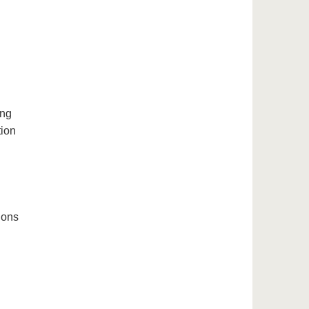
ing
tion
tions