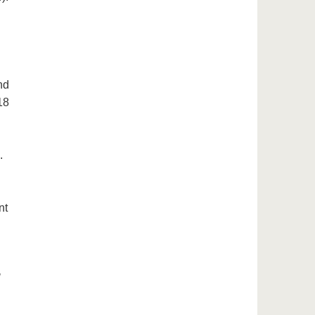
nd
18
.
nt