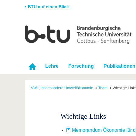
BTU auf einen Blick
Startseite
Universität
Forschung
Stud
Die BTU
Aktuelle Forschung
Stud
Struktur
Forschungsprofil
Vor 
Karriere & Engagement
Förderung
Im S
Lehre
Forschung
Publikationen
Partnerschaften &
Wissenschaftlicher
Nach
Strukturwandel
Nachwuchs
VWL, insbesondere Umweltökonomie
Team
Wichtige Link
Wichtige Links
Memorandum Ökonomie für de