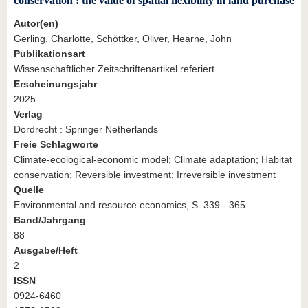
conservation : the value of spatial flexibility in land purchase
Autor(en)
Gerling, Charlotte, Schöttker, Oliver, Hearne, John
Publikationsart
Wissenschaftlicher Zeitschriftenartikel referiert
Erscheinungsjahr
2025
Verlag
Dordrecht : Springer Netherlands
Freie Schlagworte
Climate-ecological-economic model; Climate adaptation; Habitat
conservation; Reversible investment; Irreversible investment
Quelle
Environmental and resource economics, S. 339 - 365
Band/Jahrgang
88
Ausgabe/Heft
2
ISSN
0924-6460