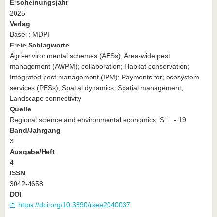
Erscheinungsjahr
2025
Verlag
Basel : MDPI
Freie Schlagworte
Agri-environmental schemes (AESs); Area-wide pest
management (AWPM); collaboration; Habitat conservation;
Integrated pest management (IPM); Payments for; ecosystem
services (PESs); Spatial dynamics; Spatial management;
Landscape connectivity
Quelle
Regional science and environmental economics, S. 1 - 19
Band/Jahrgang
3
Ausgabe/Heft
4
ISSN
3042-4658
DOI
https://doi.org/10.3390/rsee2040037