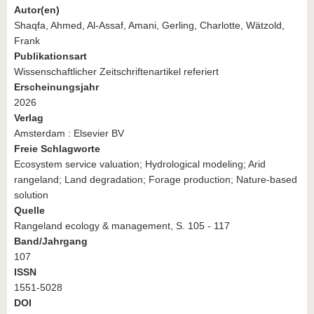
Autor(en)
Shaqfa, Ahmed, Al-Assaf, Amani, Gerling, Charlotte, Wätzold,
Frank
Publikationsart
Wissenschaftlicher Zeitschriftenartikel referiert
Erscheinungsjahr
2026
Verlag
Amsterdam : Elsevier BV
Freie Schlagworte
Ecosystem service valuation; Hydrological modeling; Arid
rangeland; Land degradation; Forage production; Nature-based
solution
Quelle
Rangeland ecology & management, S. 105 - 117
Band/Jahrgang
107
ISSN
1551-5028
DOI