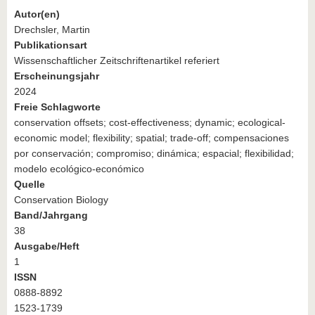
Autor(en)
Drechsler, Martin
Publikationsart
Wissenschaftlicher Zeitschriftenartikel referiert
Erscheinungsjahr
2024
Freie Schlagworte
conservation offsets; cost‐effectiveness; dynamic; ecological‐
economic model; flexibility; spatial; trade‐off; compensaciones
por conservación; compromiso; dinámica; espacial; flexibilidad;
modelo ecológico‐económico
Quelle
Conservation Biology
Band/Jahrgang
38
Ausgabe/Heft
1
ISSN
0888-8892
1523-1739