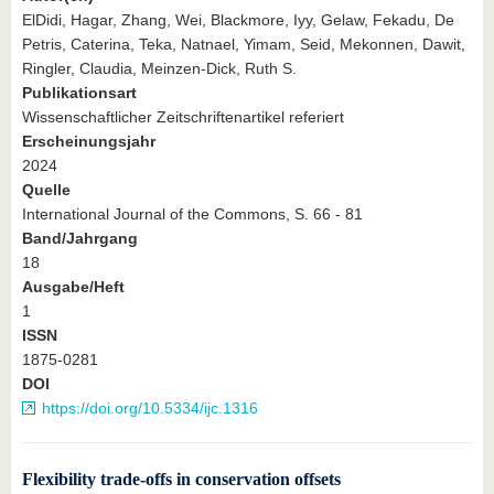
ElDidi, Hagar, Zhang, Wei, Blackmore, Iyy, Gelaw, Fekadu, De
Petris, Caterina, Teka, Natnael, Yimam, Seid, Mekonnen, Dawit,
Ringler, Claudia, Meinzen-Dick, Ruth S.
Publikationsart
Wissenschaftlicher Zeitschriftenartikel referiert
Erscheinungsjahr
2024
Quelle
International Journal of the Commons, S. 66 - 81
Band/Jahrgang
18
Ausgabe/Heft
1
ISSN
1875-0281
DOI
https://doi.org/10.5334/ijc.1316
Flexibility trade‐offs in conservation offsets