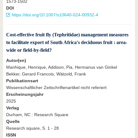
1573-1502
DOI
https://doi.org/10.1007/s10640-024-00932-4
Cost-effective fruit fly (Tephritidae) management measures
to facilitate export of South Africa's deciduous fruit : area-
wide or field-by-field?
Autor(en)
Manhique, Henrique, Addison, Pia, Hermanus van Ginkel
Bekker, Gerard Francois, Wätzold, Frank
Publikationsart
Wissenschaftlicher Zeitschriftenartikel nicht referiert
Erscheinungsjahr
2025
Verlag
Durham, NC : Research Square
Quelle
Research square, S. 1 - 28
ISSN