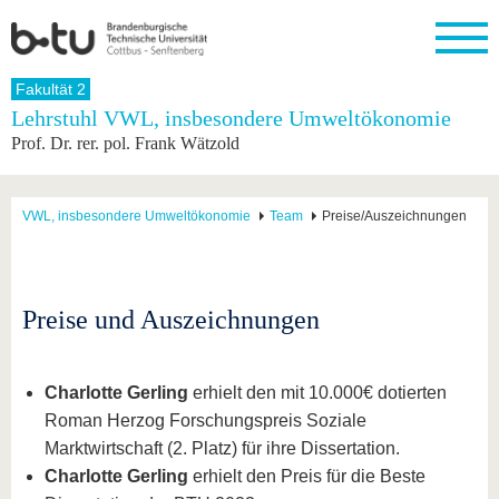
Startseite
Fakultät 2
Schließen
Lehrstuhl VWL, insbesondere Umweltökonomie
Prof. Dr. rer. pol. Frank Wätzold
Universität
Forschung
Studium
International
Weiterbildung
Transfer
Unileben
Die BTU
Aktuelle
Studienangebot
Internationales
Weiterbildungsangebote
Akademische
Unsere
Forschung
Profil
Fachkräfte
Werte
Struktur
Vor dem
Wissenschaftliche
VWL, insbesondere Umweltökonomie
Team
Preise/Auszeichnungen
Forschungsprofil
Studium
Aus dem
Weiterbildung
Wirtschafts-
Familie &
Karriere
Ausland
und
Dual
&
Förderung
Im
Kontakt
an die
Forschungskooperati
Career
Engagement
Studium
BTU
Wissenschaftlicher
Gründen
Sport &
Preise und Auszeichnungen
Partnerschaften
Nachwuchs
Nach
Mit der
an der
Gesundhei
&
dem
BTU ins
BTU
Strukturwandel
Studium
BTU &
Ausland
Innovative
Region
Charlotte Gerling
erhielt den mit 10.000€ dotierten
Für
Transferprojekte
erleben
Roman Herzog Forschungspreis Soziale
internationale
Lernen
Marktwirtschaft (2. Platz) für ihre Dissertation.
Studierende
Sie uns
Charlotte Gerling
erhielt den Preis für die Beste
Kontakt
kennen