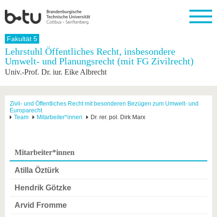
Startseite
Fakultät 5
Schließen
Lehrstuhl Öffentliches Recht, insbesondere
Umwelt- und Planungsrecht (mit FG Zivilrecht)
Universität
Forschung
Studium
International
Weiterbildung
Transfer
Unileben
Univ.-Prof. Dr. iur. Eike Albrecht
Die BTU
Aktuelle
Studienangebot
Internationales
Weiterbildungsangebote
Akademische
Unsere
Forschung
Profil
Fachkräfte
Werte
Struktur
Vor dem
Wissenschaftliche
Forschungsprofil
Studium
Aus dem
Weiterbildung
Wirtschafts-
Familie &
Zivil- und Öffentliches Recht mit besonderen Bezügen zum Umwelt- und
Karriere
Europarecht
Ausland
und
Dual
&
Förderung
Im
Kontakt
Team
Mitarbeiter*innen
Dr. rer. pol. Dirk Marx
an die
Forschungskooperati
Career
Engagement
Studium
BTU
Wissenschaftlicher
Gründen
Sport &
Partnerschaften
Nachwuchs
Nach
Mit der
an der
Gesundhei
&
dem
Mitarbeiter*innen
BTU ins
BTU
Strukturwandel
Studium
BTU &
Ausland
Innovative
Region
Atilla Öztürk
Für
Transferprojekte
erleben
internationale
Hendrik Götzke
Lernen
Studierende
Sie uns
Arvid Fromme
Kontakt
kennen