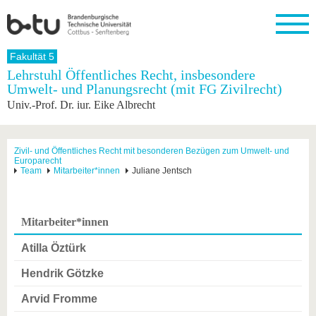
Startseite
Fakultät 5
Schließen
Lehrstuhl Öffentliches Recht, insbesondere
Umwelt- und Planungsrecht (mit FG Zivilrecht)
Universität
Forschung
Studium
International
Weiterbildung
Transfer
Unileben
Univ.-Prof. Dr. iur. Eike Albrecht
Die BTU
Aktuelle
Studienangebot
Internationales
Weiterbildungsangebote
Akademische
Unsere
Forschung
Profil
Fachkräfte
Werte
Struktur
Vor dem
Wissenschaftliche
Forschungsprofil
Studium
Aus dem
Weiterbildung
Wirtschafts-
Familie &
Zivil- und Öffentliches Recht mit besonderen Bezügen zum Umwelt- und
Karriere
Europarecht
Ausland
und
Dual
&
Förderung
Im
Kontakt
Team
Mitarbeiter*innen
Juliane Jentsch
an die
Forschungskooperati
Career
Engagement
Studium
BTU
Wissenschaftlicher
Gründen
Sport &
Partnerschaften
Nachwuchs
Nach
Mit der
an der
Gesundhei
&
dem
Mitarbeiter*innen
BTU ins
BTU
Strukturwandel
Studium
BTU &
Ausland
Innovative
Region
Atilla Öztürk
Für
Transferprojekte
erleben
internationale
Hendrik Götzke
Lernen
Studierende
Sie uns
Arvid Fromme
Kontakt
kennen