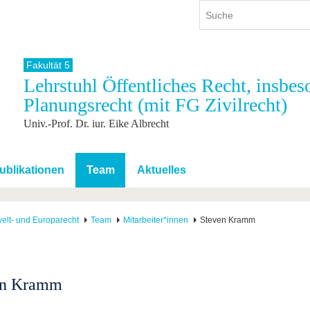
Fakultät 5
Lehrstuhl Öffentliches Recht, insbe
ium
International
Weiterbildung
Planungsrecht (mit FG Zivilrecht)
ienangebot
Internationales Profil
Weiterbildungsangebot
Univ.-Prof. Dr. iur. Eike Albrecht
dem Studium
Aus dem Ausland an die BTU
Wissenschaftliche
Weiterbildung
tudium
Mit der BTU ins Ausland
Kontakt
 dem Studium
Für internationale
ublikationen
Team
Aktuelles
Studierende
Kontakt
elt- und Europarecht
Team
Mitarbeiter*innen
Steven Kramm
en Kramm