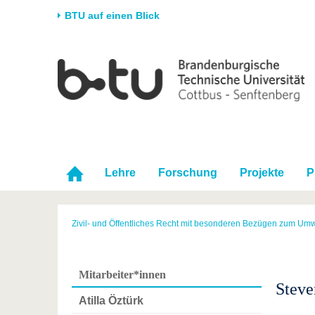
BTU auf einen Blick
Startseite
Universität
Forschung
Stud
Die BTU
Aktuelle Forschung
Stud
Struktur
Forschungsprofil
Vor 
Karriere & Engagement
Förderung
Im S
Partnerschaften &
Wissenschaftlicher
Nach
Lehre
Forschung
Projekte
P
Strukturwandel
Nachwuchs
Zivil- und Öffentliches Recht mit besonderen Bezügen zum Umw
Mitarbeiter*innen
Stev
Atilla Öztürk