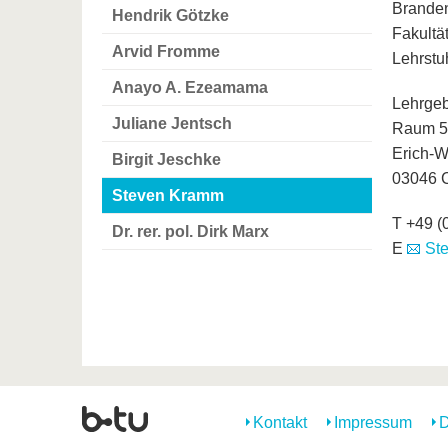
Branden
Hendrik Götzke
Fakultät
Arvid Fromme
Lehrstu
Anayo A. Ezeamama
Lehrge
Juliane Jentsch
Raum 5
Erich-We
Birgit Jeschke
03046 C
Steven Kramm
T +49 (
Dr. rer. pol. Dirk Marx
E
St
Kontakt
Impressum
D