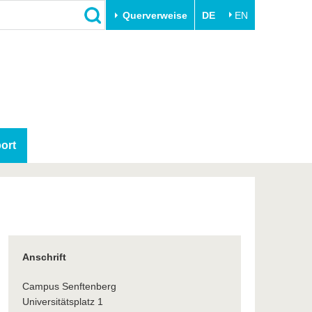
Querverweise
DE
EN
Schließen
Transfer
Unileben
e
Akademische Fachkräfte
Unsere Werte
Wirtschafts- und
Familie & Dual Career
Forschungskooperationen
ort
Sport & Gesundheit
Gründen an der BTU
BTU & Region erleben
Innovative Transferprojekte
Lernen Sie uns kennen
Anschrift
Campus Senftenberg
Universitätsplatz 1