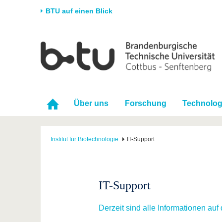
BTU auf einen Blick
Startseite
Universität
Forschung
Stud
Die BTU
Aktuelle Forschung
Stud
Struktur
Forschungsprofil
Vor 
Über uns
Forschung
Technolog
Karriere & Engagement
Förderung
Im S
Partnerschaften &
Wissenschaftlicher
Nach
Strukturwandel
Nachwuchs
Institut für Biotechnologie
IT-Support
IT-Support
Derzeit sind alle Informationen auf