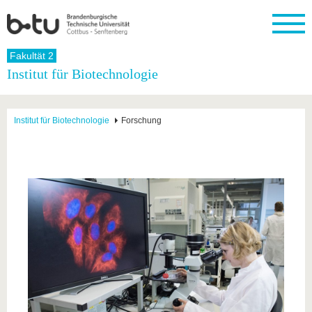
Startseite
Fakultät 2
Schließen
Institut für Biotechnologie
Universität
Forschung
Studium
International
Weiterbildung
Transfer
Unileben
Die BTU
Aktuelle
Studienangebot
Internationales
Weiterbildungsangebote
Akademische
Unsere
Institut für Biotechnologie
Forschung
Forschung
Profil
Fachkräfte
Werte
Struktur
Vor dem
Wissenschaftliche
Forschungsprofil
Studium
Aus dem
Weiterbildung
Wirtschafts-
Familie &
Karriere
Ausland
und
Dual
&
Förderung
Im
Kontakt
an die
Forschungskooperati
Career
Engagement
Studium
BTU
Wissenschaftlicher
Gründen
Sport &
Partnerschaften
Nachwuchs
Nach
Mit der
an der
Gesundhei
&
dem
BTU ins
BTU
Strukturwandel
Studium
BTU &
Ausland
Innovative
Region
Für
Transferprojekte
erleben
internationale
Lernen
Studierende
Sie uns
Kontakt
kennen