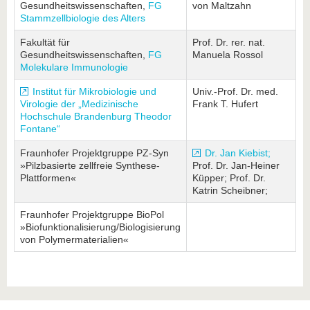
Gesundheitswissenschaften,
FG
von Maltzahn
Stammzellbiologie des Alters
Fakultät für
Prof. Dr. rer. nat.
Gesundheitswissenschaften,
FG
Manuela Rossol
Molekulare Immunologie
Institut für Mikrobiologie und
Univ.-Prof. Dr. med.
Virologie der „Medizinische
Frank T. Hufert
Hochschule Brandenburg Theodor
Fontane“
Fraunhofer Projektgruppe PZ-Syn
Dr. Jan Kiebist;
»Pilzbasierte zellfreie Synthese-
Prof. Dr. Jan-Heiner
Plattformen«
Küpper; Prof. Dr.
Katrin Scheibner;
Fraunhofer Projektgruppe BioPol
»Biofunktionalisierung/Biologisierung
von Polymermaterialien«