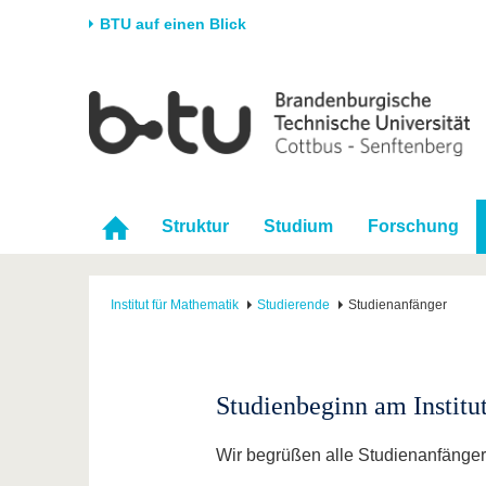
BTU auf einen Blick
Startseite
Universität
Forschung
Stud
Die BTU
Aktuelle Forschung
Stud
Struktur
Forschungsprofil
Vor 
Struktur
Studium
Forschung
Karriere & Engagement
Förderung
Im S
Partnerschaften &
Wissenschaftlicher
Nach
Strukturwandel
Nachwuchs
Institut für Mathematik
Studierende
Studienanfänger
Studienbeginn am Institu
Wir begrüßen alle Studienanfängeri