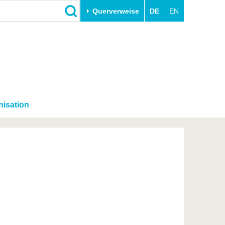
Querverweise
DE
EN
Schließen
Transfer
Unileben
e
Akademische Fachkräfte
Unsere Werte
Wirtschafts- und
Familie & Dual Career
Forschungskooperationen
nisation
Sport & Gesundheit
Gründen an der BTU
BTU & Region erleben
Innovative Transferprojekte
Lernen Sie uns kennen