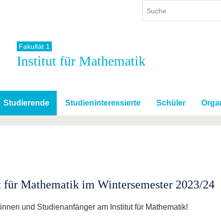
Fakultät 1
Institut für Mathematik
ium
International
Weiterbildung
ienangebot
Internationales Profil
Weiterbildungsangebot
dem Studium
Aus dem Ausland an die BTU
Wissenschaftliche
Weiterbildung
Studierende
Studieninteressierte
Schüler
Orga
tudium
Mit der BTU ins Ausland
Kontakt
 dem Studium
Für internationale
Studierende
Kontakt
t für Mathematik im Wintersemester 2023/24
nnen und Studienanfänger am Institut für Mathematik!