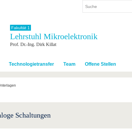
Fakultät 1
Lehrstuhl Mikroelektronik
ium
International
Weiterbildung
Prof. Dr.-Ing. Dirk Killat
ienangebot
Internationales Profil
Weiterbildungsangebot
dem Studium
Aus dem Ausland an die BTU
Wissenschaftliche
Weiterbildung
tudium
Mit der BTU ins Ausland
Technologietransfer
Team
Offene Stellen
Kontakt
 dem Studium
Für internationale
Studierende
Kontakt
nterlagen
loge Schaltungen