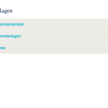
lagen
esungsskripte
runterlagen
nar