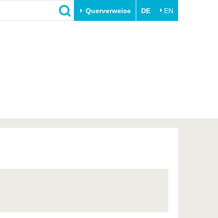
Querverweise
DE
EN
Schließen
Transfer
Unileben
e
Akademische Fachkräfte
Unsere Werte
Wirtschafts- und
Familie & Dual Career
Forschungskooperationen
Sport & Gesundheit
Gründen an der BTU
BTU & Region erleben
Innovative Transferprojekte
Lernen Sie uns kennen