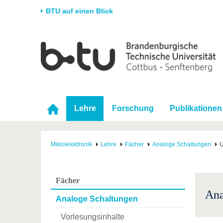
BTU auf einen Blick
Startseite
Universität
Forschung
Stud
Die BTU
Aktuelle Forschung
Stud
Struktur
Forschungsprofil
Vor 
Karriere & Engagement
Förderung
Im S
Lehre
Forschung
Publikationen
Partnerschaften &
Wissenschaftlicher
Nach
Strukturwandel
Nachwuchs
Mikroelektronik
Lehre
Fächer
Analoge Schaltungen
U
Fächer
Ana
Analoge Schaltungen
Vorlesungsinhalte