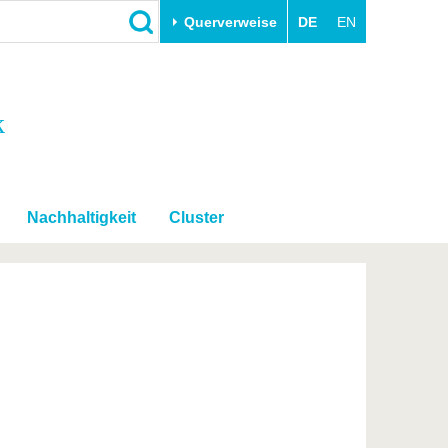
Querverweise
DE
EN
Schließen
k
Transfer
Unileben
e
Akademische Fachkräfte
Unsere Werte
Wirtschafts- und
Familie & Dual Career
Forschungskooperationen
Sport & Gesundheit
Nachhaltigkeit
Cluster
Gründen an der BTU
BTU & Region erleben
Innovative Transferprojekte
Lernen Sie uns kennen