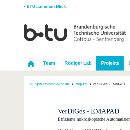
BTU auf einen Blick
Startseite
Universität
Forschung
Stud
Die BTU
Aktuelle Forschung
Stud
Struktur
Forschungsprofil
Vor 
Karriere & Engagement
Förderung
Im S
Team
Rödiger Lab
Projekte
Partnerschaften &
Wissenschaftlicher
Nach
Strukturwandel
Nachwuchs
Multiparameterdiagnostik
Projekte
VerDiGes - EMAPAD
VerDiGes - EMAPAD
Effiziente mikroskopische Automatisie