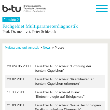
Startseite
Fakultät 2
Schließen
Fachgebiet Multiparameterdiagnostik
Prof. Dr. med. vet. Peter Schierack
Universität
Forschung
Studium
International
Weiterbildung
Transfer
Unileben
Die BTU
Aktuelle
Studienangebot
Internationales
Weiterbildungsangebote
Akademische
Unsere
Forschung
Profil
Fachkräfte
Werte
Struktur
Vor dem
Wissenschaftliche
Multiparameterdiagnostik
News
Presse
Forschungsprofil
Studium
Aus dem
Weiterbildung
Wirtschafts-
Familie &
Karriere
Ausland
und
Dual
&
Förderung
Im
Kontakt
an die
Forschungskooperati
Career
Engagement
Studium
BTU
23./24.05.2009
Lausitzer Rundschau: "Hoffnung der
Wissenschaftlicher
Gründen
Sport &
bunten Kügelchen"
Partnerschaften
Nachwuchs
Nach
Mit der
an der
Gesundhei
&
dem
BTU ins
BTU
23.02.2011
Lausitzer Rundschau: "Krankheiten an
Strukturwandel
Studium
BTU &
Ausland
bunten Kügelchen erkennen"
Innovative
Region
Für
Transferprojekte
erleben
11.03.2011
Lausitzer Rundschau-Online:
internationale
"Biotechnologie auf Erfolgskurs"
Lernen
Studierende
Sie uns
21.09.2011
Lausitzer Rundschau: "Neue Technologien
Kontakt
kennen
für die molekulare Diagnostik"