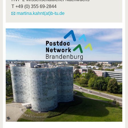
T
+49 (0) 355 69-2844
martina.kahnt(at)b-tu.de