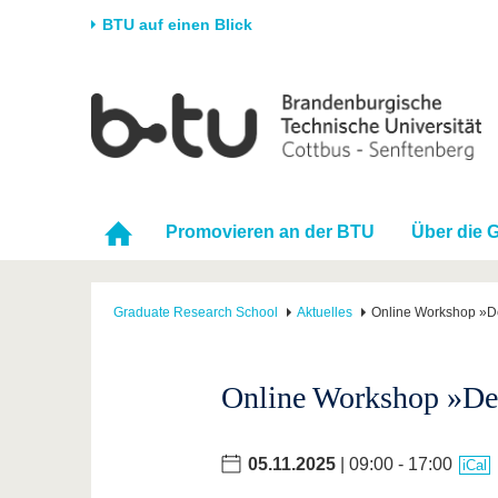
BTU auf einen Blick
Startseite
Universität
Forschung
Stud
Die BTU
Aktuelle Forschung
Stud
Struktur
Forschungsprofil
Vor 
Promovieren an der BTU
Über die 
Karriere & Engagement
Förderung
Im S
Partnerschaften &
Wissenschaftlicher
Nach
Strukturwandel
Nachwuchs
Graduate Research School
Aktuelles
Online Workshop »De
Online Workshop »De
05.11.2025
| 09:00 - 17:00
iCal