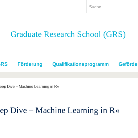
Graduate Research School (GRS)
ium
International
Weiterbildung
ienangebot
Internationales Profil
Weiterbildungsangebot
dem Studium
Aus dem Ausland an die BTU
Wissenschaftliche
Weiterbildung
GRS
Förderung
Qualifikationsprogramm
Geförde
tudium
Mit der BTU ins Ausland
Kontakt
 dem Studium
Für internationale
Studierende
ep Dive – Machine Learning in R«
Kontakt
ep Dive – Machine Learning in R«