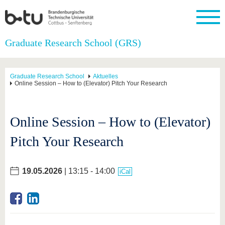
Startseite
Graduate Research School (GRS)
Schließen
Universität
Forschung
Studium
International
Weiterbildung
Transfer
Unileben
Graduate Research School
Aktuelles
Die BTU
Aktuelle
Studienangebot
Internationales
Weiterbildungsangebote
Akademische
Unsere
Online Session – How to (Elevator) Pitch Your Research
Forschung
Profil
Fachkräfte
Werte
Struktur
Vor dem
Wissenschaftliche
Forschungsprofil
Studium
Aus dem
Weiterbildung
Wirtschafts-
Familie &
Karriere
Ausland
und
Dual
Online Session – How to (Elevator)
&
Förderung
Im
Kontakt
an die
Forschungskooperati
Career
Engagement
Studium
BTU
Wissenschaftlicher
Pitch Your Research
Gründen
Sport &
Partnerschaften
Nachwuchs
Nach
Mit der
an der
Gesundhei
&
dem
BTU ins
BTU
Strukturwandel
Studium
BTU &
Ausland
19.05.2026
| 13:15 - 14:00
iCal
Innovative
Region
Für
Transferprojekte
erleben
internationale
Lernen
Studierende
Sie uns
Kontakt
kennen