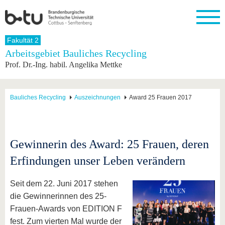
Startseite
Fakultät 2
Schließen
Arbeitsgebiet Bauliches Recycling
Prof. Dr.-Ing. habil. Angelika Mettke
Universität
Forschung
Studium
International
Weiterbildung
Transfer
Unileben
Die BTU
Aktuelle
Studienangebot
Internationales
Weiterbildungsangebote
Akademische
Unsere
Forschung
Profil
Fachkräfte
Werte
Struktur
Vor dem
Wissenschaftliche
Bauliches Recycling
Auszeichnungen
Award 25 Frauen 2017
Forschungsprofil
Studium
Aus dem
Weiterbildung
Wirtschafts-
Familie &
Karriere
Ausland
und
Dual
&
Förderung
Im
Kontakt
an die
Forschungskooperati
Career
Engagement
Studium
BTU
Wissenschaftlicher
Gründen
Sport &
Gewinnerin des Award: 25 Frauen, deren
Partnerschaften
Nachwuchs
Nach
Mit der
an der
Gesundhei
&
dem
Erfindungen unser Leben verändern
BTU ins
BTU
Strukturwandel
Studium
BTU &
Ausland
Innovative
Region
Für
Transferprojekte
erleben
Seit dem 22. Juni 2017 stehen
internationale
die Gewinnerinnen des 25-
Lernen
Studierende
Sie uns
Frauen-Awards von EDITION F
Kontakt
kennen
fest. Zum vierten Mal wurde der