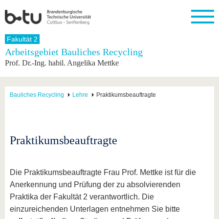
Startseite
Fakultät 2
Schließen
Arbeitsgebiet Bauliches Recycling
Prof. Dr.-Ing. habil. Angelika Mettke
Universität
Forschung
Studium
International
Weiterbildung
Transfer
Unileben
Die BTU
Aktuelle
Studienangebot
Internationales
Weiterbildungsangebote
Akademische
Unsere
Forschung
Profil
Fachkräfte
Werte
Struktur
Vor dem
Wissenschaftliche
Bauliches Recycling
Lehre
Praktikumsbeauftragte
Forschungsprofil
Studium
Aus dem
Weiterbildung
Wirtschafts-
Familie &
Karriere
Ausland
und
Dual
&
Förderung
Im
Kontakt
an die
Forschungskooperati
Career
Engagement
Studium
BTU
Wissenschaftlicher
Gründen
Sport &
Praktikumsbeauftragte
Partnerschaften
Nachwuchs
Nach
Mit der
an der
Gesundhei
&
dem
BTU ins
BTU
Strukturwandel
Studium
BTU &
Ausland
Innovative
Region
Die Praktikumsbeauftragte Frau Prof. Mettke ist für die
Für
Transferprojekte
erleben
Anerkennung und Prüfung der zu absolvierenden
internationale
Lernen
Praktika der Fakultät 2 verantwortlich. Die
Studierende
Sie uns
einzureichenden Unterlagen entnehmen Sie bitte
Kontakt
kennen