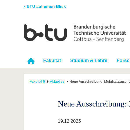
BTU auf einen Blick
Startseite
Universität
Forschung
Stud
Die BTU
Aktuelle Forschung
Stud
Struktur
Forschungsprofil
Vor 
Fakultät
Studium & Lehre
Fors
Karriere & Engagement
Förderung
Im S
Partnerschaften &
Wissenschaftlicher
Nach
Strukturwandel
Nachwuchs
Fakultät 6
Aktuelles
Neue Ausschreibung: Mobilitätszusch
Neue Ausschreibung: 
19.12.2025