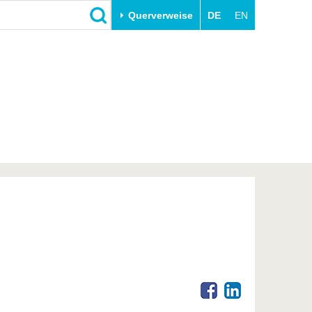
Querverweise
DE
EN
Schließen
Transfer
Unileben
e
Akademische Fachkräfte
Unsere Werte
Wirtschafts- und
Familie & Dual Career
Forschungskooperationen
Sport & Gesundheit
Gründen an der BTU
BTU & Region erleben
Innovative Transferprojekte
Lernen Sie uns kennen