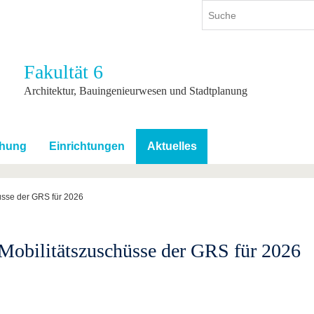
Fakultät 6
ium
International
Weiterbildung
Architektur, Bauingenieurwesen und Stadtplanung
ienangebot
Internationales Profil
Weiterbildungsangebot
dem Studium
Aus dem Ausland an die BTU
Wissenschaftliche
Weiterbildung
chung
Einrichtungen
Aktuelles
tudium
Mit der BTU ins Ausland
Kontakt
 dem Studium
Für internationale
Studierende
üsse der GRS für 2026
Kontakt
Mobilitätszuschüsse der GRS für 2026