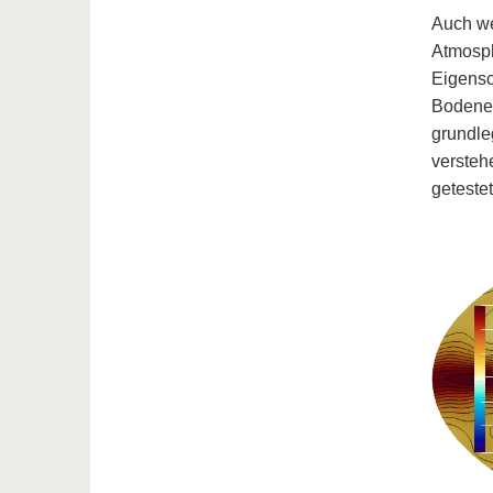
Auch we
Atmosph
Eigensc
Bodenex
grundle
versteh
getestet