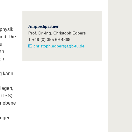
Ansprechpartner
ophysik
Prof. Dr.-Ing. Christoph Egbers
ind. Die
T +49 (0) 355 69 4868
zu
christoph.egbers(at)b-tu.de
en
en
g kann
lagert,
r ISS)
triebene
ungen