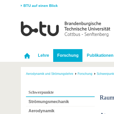
BTU auf einen Blick
Startseite
Universität
Forschung
Stud
Die BTU
Aktuelle Forschung
Stud
Struktur
Forschungsprofil
Vor 
Karriere & Engagement
Förderung
Im S
Lehre
Forschung
Publikationen
Partnerschaften &
Wissenschaftlicher
Nach
Strukturwandel
Nachwuchs
Aerodynamik und Strömungslehre
Forschung
Schwerpunk
Schwerpunkte
Raum
Strömungsmechanik
Aerodynamik