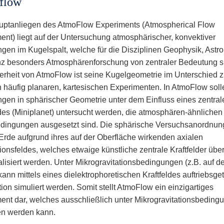
flow
ptanliegen des AtmoFlow Experiments (Atmospherical Flow
ent) liegt auf der Untersuchung atmosphärischer, konvektiver
gen im Kugelspalt, welche für die Disziplinen Geophysik, Astr
z besonders Atmosphärenforschung von zentraler Bedeutung s
rheit von AtmoFlow ist seine Kugelgeometrie im Unterschied 
 häufig planaren, kartesischen Experimenten. In AtmoFlow soll
gen in sphärischer Geometrie unter dem Einfluss eines zentral
ldes (Miniplanet) untersucht werden, die atmosphären-ähnlichen
ingungen ausgesetzt sind. Die sphärische Versuchsanordnun
 Erde aufgrund ihres auf der Oberfläche wirkenden axialen
ionsfeldes, welches etwaige künstliche zentrale Kraftfelder über
alisiert werden. Unter Mikrogravitationsbedingungen (z.B. auf de
kann mittels eines dielektrophoretischen Kraftfeldes auftriebsge
ion simuliert werden. Somit stellt AtmoFlow ein einzigartiges
ent dar, welches ausschließlich unter Mikrogravitationsbeding
en werden kann.