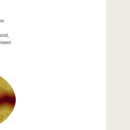
ie
sind,
iment