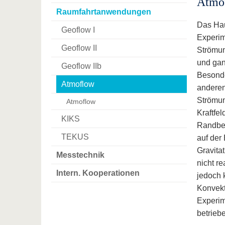
Atmo
Raumfahrtanwendungen
Das Hau
Geoflow I
Experim
Geoflow II
Strömun
und gan
Geoflow IIb
Besonde
Atmoflow
anderen
Strömun
Atmoflow
Kraftfe
KIKS
Randbed
TEKUS
auf der
Gravitat
Messtechnik
nicht re
Intern. Kooperationen
jedoch 
Konvekt
Experim
betrieb