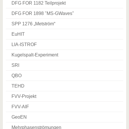
DFG FOR 1182 Teilprojekt
DFG FOR 1898 "MS­-GWaves"
SPP 1276 „Metström“
EuHIT
LIA-ISTROF
Kugelspalt-Experiment
SRI
QBO
TEHD
FVV-Projekt
FVV-AIF
GeoEN
Mehrphasenströmungen