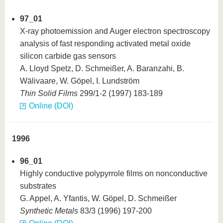
97_01
X-ray photoemission and Auger electron spectroscopy
analysis of fast responding activated metal oxide
silicon carbide gas sensors
A. Lloyd Spetz, D. Schmeißer, A. Baranzahi, B.
Wälivaare, W. Göpel, I. Lundström
Thin Solid Films
299/1-2 (1997) 183-189
Online (DOI)
1996
96_01
Highly conductive polypyrrole films on nonconductive
substrates
G. Appel, A. Yfantis, W. Göpel, D. Schmeißer
Synthetic Metals
83/3 (1996) 197-200