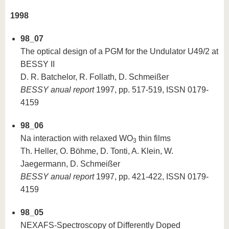
1998
98_07
The optical design of a PGM for the Undulator U49/2 at
BESSY II
D. R. Batchelor, R. Follath, D. Schmeißer
BESSY anual report
1997, pp. 517-519, ISSN 0179-
4159
98_06
Na interaction with relaxed WO
thin films
3
Th. Heller, O. Böhme, D. Tonti, A. Klein, W.
Jaegermann, D. Schmeißer
BESSY anual report
1997, pp. 421-422, ISSN 0179-
4159
98_05
NEXAFS-Spectroscopy of Differently Doped