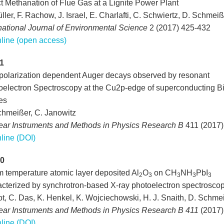
t Methanation of Flue Gas at a Lignite Power Plant
ller, F. Rachow, J. Israel, E. Charlafti, C. Schwiertz, D. Schmei
national Journal of Environmental Science
2 (2017) 425-432
line (open access)
1
polarization dependent Auger decays observed by resonant
oelectron Spectroscopy at the Cu2p-edge of superconducting B
es
chmeißer, C. Janowitz
ear Instruments and Methods in Physics Research B
411 (2017)
line (DOI)
0
 temperature atomic layer deposited Al
O
on CH
NH
PbI
2
3
3
3
3
acterized by synchrotron-based X-ray photoelectron spectrosco
t, C. Das, K. Henkel, K. Wojciechowski, H. J. Snaith, D. Schme
ear Instruments and Methods in Physics Research B 411
(2017)
line (DOI)