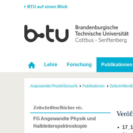
BTU auf einen Blick
Startseite
Universität
Forschung
Stud
Die BTU
Aktuelle Forschung
Stud
Struktur
Forschungsprofil
Vor 
Karriere & Engagement
Förderung
Im S
Lehre
Forschung
Publikationen
Partnerschaften &
Wissenschaftlicher
Nach
Strukturwandel
Nachwuchs
Angewandte Physik/Sensorik
Publikationen
Zeitschriften/B
Zeitschriften/Bücher etc.
Veröf
FG Angewandte Physik und
Halbleiterspektroskopie
17_1