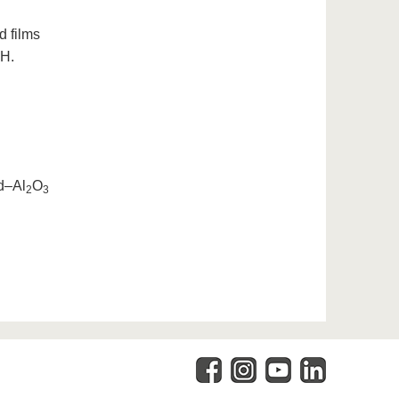
d films
 H.
ed–Al
O
2
3