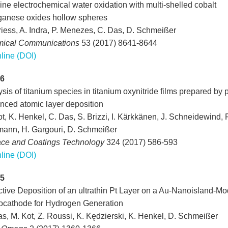
ine electrochemical water oxidation with multi-shelled cobalt
anese oxides hollow spheres
riess, A. Indra, P. Menezes, C. Das, D. Schmeißer
ical Communications
53 (2017) 8641-8644
line (DOI)
6
sis of titanium species in titanium oxynitride films prepared by
nced atomic layer deposition
t, K. Henkel, C. Das, S. Brizzi, I. Kärkkänen, J. Schneidewind, F
ann, H. Gargouri, D. Schmeißer
ace and Coatings Technology
324 (2017) 586-593
line (DOI)
5
tive Deposition of an ultrathin Pt Layer on a Au-Nanoisland-Mod
ocathode for Hydrogen Generation
s, M. Kot, Z. Roussi, K. Kędzierski, K. Henkel, D. Schmeißer