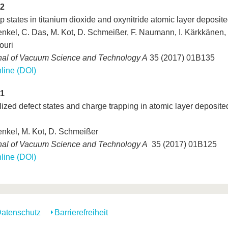
2
p states in titanium dioxide and oxynitride atomic layer deposite
enkel, C. Das, M. Kot, D. Schmeißer, F. Naumann, I. Kärkkänen,
ouri
nal of Vacuum Science and Technology A
35 (2017) 01B135
line (DOI)
1
ized defect states and charge trapping in atomic layer deposit
enkel, M. Kot, D. Schmeißer
nal of Vacuum Science and Technology A
35 (2017) 01B125
line (DOI)
atenschutz
Barrierefreiheit