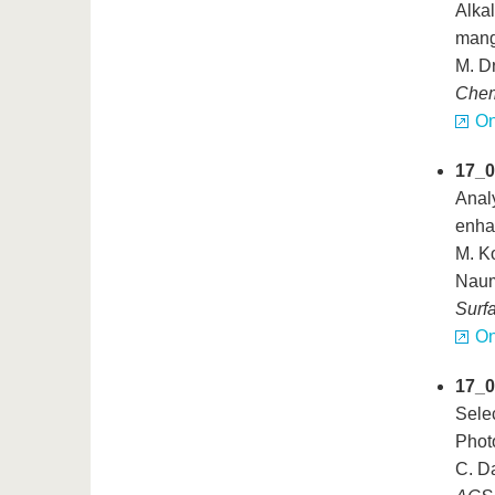
Alkal
mang
M. D
Chem
On
17_0
Analy
enha
M. Ko
Naum
Surf
On
17_0
Selec
Phot
C. Da