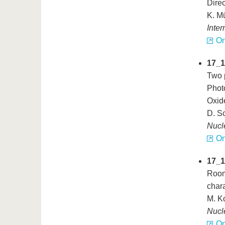
Direc
K. Mü
Inter
On
17_1
Two 
Phot
Oxid
D. S
Nucl
On
17_1
Room
char
M. Ko
Nucl
On