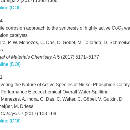
 Omega
2 (2017) 1360-1366
line (DOI)
4
ile corrosion approach to the synthesis of highly active CoO
wa
x
tion catalysts
dra, P. W. Menezes, C. Das, C. Göbel, M. Tallarida, D. Schmeiße
ss
al of Materials Chemistry A
5 (2017) 5171–5177
line (DOI)
3
vering the Nature of Active Species of Nickel Phosphide Catalys
 Performance Electrochemical Overall Water-Splitting
 Menezes, A. Indra, C. Das, C. Walter, C. Göbel, V. Gutkin, D.
eiβer, M. Driess
Catalysis
7 (2017) 103-109
line (DOI)