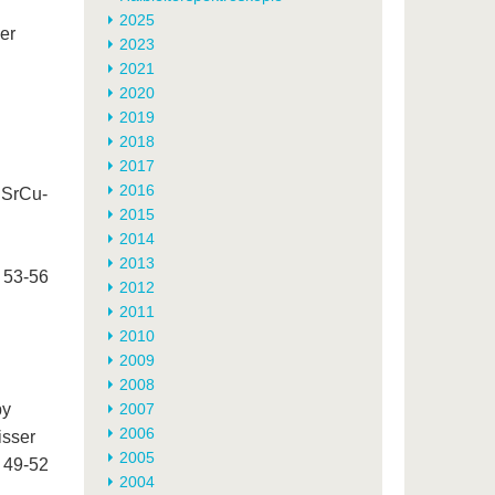
2025
ßer
2023
2021
2020
2019
2018
2017
2016
iSrCu-
2015
2014
2013
 53-56
2012
2011
2010
2009
2008
py
2007
2006
isser
2005
 49-52
2004