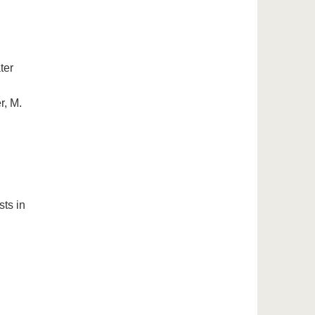
ter
r, M.
ts in