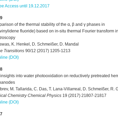
ee Access until 19.12.2017
9
rison of the thermal stability of the α, β and γ phases in
vinylidene fluoride) based on in-situ thermal Fourier transform i
troscopy
iswas, K. Henkel, D. Schmeißer, D. Mandal
e Transitions
90/12 (2017) 1205-1213
line (DOI)
8
nsights into water photooxidation on reductively pretreated hem
oanodes
brev, M. Tallarida, C. Das, T. Lana-Villarreal, D. Schmeißer, R.
ical Chemistry Chemical Physics
19 (2017) 21807-21817
line (DOI)
7