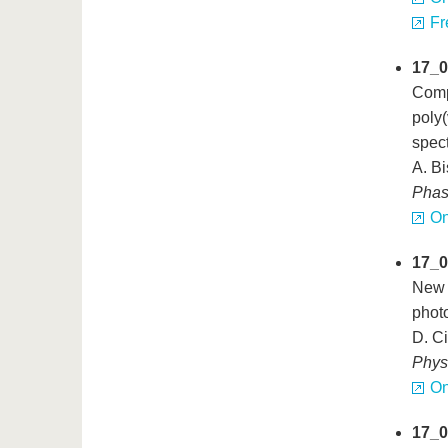
Fr
17_0
Compa
poly(
spec
A. B
Phas
On
17_0
New i
phot
D. Ci
Phys
On
17_0