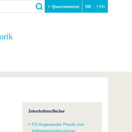
Querverweise
DE
EN
Schließen
orik
Transfer
Unileben
e
Akademische Fachkräfte
Unsere Werte
Wirtschafts- und
Familie & Dual Career
Forschungskooperationen
Sport & Gesundheit
Gründen an der BTU
BTU & Region erleben
Innovative Transferprojekte
Lernen Sie uns kennen
Zeitschriften/Bücher
FG Angewandte Physik und
Halbleiterspektroskopie