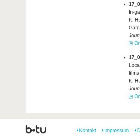
17_0
In-ga
K. H
Garg
Jour
On
17_0
Local
films
K. H
Jour
On
Kontakt
Impressum
D