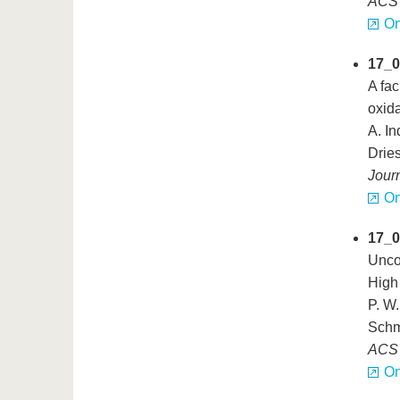
ACS
On
17_0
A fac
oxida
A. In
Drie
Journ
On
17_0
Unco
High
P. W.
Schm
ACS 
On