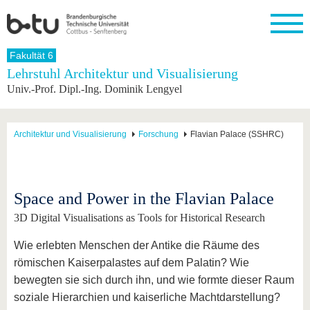
Startseite
Fakultät 6
Schließen
Lehrstuhl Architektur und Visualisierung
Univ.-Prof. Dipl.-Ing. Dominik Lengyel
Universität
Forschung
Studium
International
Weiterbildung
Transfer
Unileben
Die BTU
Aktuelle
Studienangebot
Internationales
Weiterbildungsangebote
Akademische
Unsere
Forschung
Profil
Fachkräfte
Werte
Struktur
Vor dem
Wissenschaftliche
Architektur und Visualisierung
Forschung
Flavian Palace (SSHRC)
Forschungsprofil
Studium
Aus dem
Weiterbildung
Wirtschafts-
Familie &
Karriere
Ausland
und
Dual
&
Förderung
Im
Kontakt
an die
Forschungskooperati
Career
Engagement
Studium
BTU
Wissenschaftlicher
Gründen
Sport &
Space and Power in the Flavian Palace
Partnerschaften
Nachwuchs
Nach
Mit der
an der
Gesundhei
&
dem
3D Digital Visualisations as Tools for Historical Research
BTU ins
BTU
Strukturwandel
Studium
BTU &
Ausland
Innovative
Region
Wie erlebten Menschen der Antike die Räume des
Für
Transferprojekte
erleben
römischen Kaiserpalastes auf dem Palatin? Wie
internationale
Lernen
Studierende
bewegten sie sich durch ihn, und wie formte dieser Raum
Sie uns
soziale Hierarchien und kaiserliche Machtdarstellung?
Kontakt
kennen