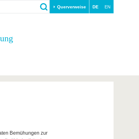
Querverweise
DE
EN
Schließen
rung
Transfer
Unileben
e
Akademische Fachkräfte
Unsere Werte
Wirtschafts- und
Familie & Dual Career
Forschungskooperationen
Sport & Gesundheit
Gründen an der BTU
BTU & Region erleben
Innovative Transferprojekte
Lernen Sie uns kennen
vaten Bemühungen zur