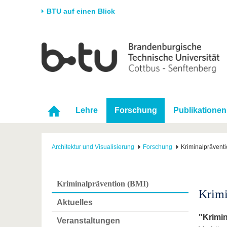
BTU auf einen Blick
Startseite
Universität
Forschung
Stud
Die BTU
Aktuelle Forschung
Stud
Struktur
Forschungsprofil
Vor 
Karriere & Engagement
Förderung
Im S
Lehre
Forschung
Publikationen
Partnerschaften &
Wissenschaftlicher
Nach
Strukturwandel
Nachwuchs
Architektur und Visualisierung
Forschung
Kriminalpräventi
Kriminalprävention (BMI)
Krimi
Aktuelles
"Krimi
Veranstaltungen