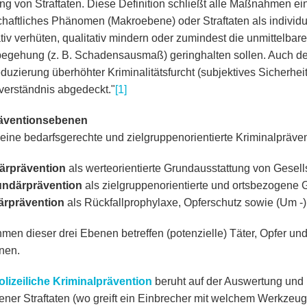
ng von Straftaten. Diese Definition schließt alle Maßnahmen ein,
chaftliches Phänomen (Makroebene) oder Straftaten als individu
tiv verhüten, qualitativ mindern oder zumindest die unmittelbar
begehung (z. B. Schadensausmaß) geringhalten sollen. Auch d
duzierung überhöhter Kriminalitätsfurcht (subjektives Sicherhei
sverständnis abgedeckt."
[1]
räventionsebenen
eine bedarfsgerechte und zielgruppenorientierte Kriminalpräven
ärprävention
als werteorientierte Grundausstattung von Gesell
ndärprävention
als zielgruppenorientierte und ortsbezogene
iärprävention
als Rückfallprophylaxe, Opferschutz sowie (Um -
en dieser drei Ebenen betreffen (potenzielle) Täter, Opfer un
onen.
olizeiliche Kriminalprävention
beruht auf der Auswertung und
ner Straftaten (wo greift ein Einbrecher mit welchem Werkzeu