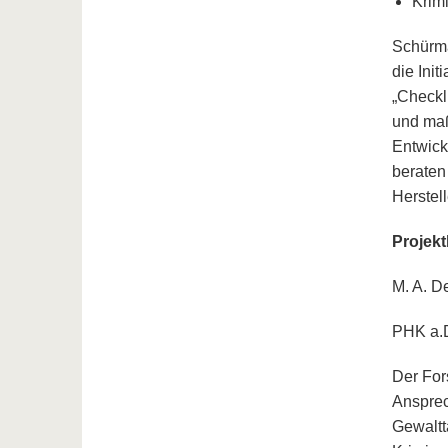
Krim
Schürma
die Init
„Checkl
und maß
Entwick
beraten
Herstel
Projekt
M. A. D
PHK a.D
Der For
Ansprec
Gewaltt