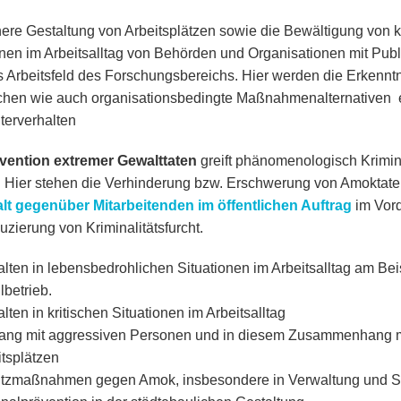
here Gestaltung von Arbeitsplätzen sowie die Bewältigung von kr
onen im Arbeitsalltag von Behörden und Organisationen mit Publ
s Arbeitsfeld des Forschungsbereichs. Hier werden die Erkenntn
chen wie auch organisationsbedingte Maßnahmenalternativen e
iterverhalten
vention extremer Gewalttaten
greift phänomenologisch Krimina
f. Hier stehen die Verhinderung bzw. Erschwerung von Amoktate
lt gegenüber Mitarbeitenden im öffentlichen Auftrag
im Vord
uzierung von Kriminalitätsfurcht.
lten in lebensbedrohlichen Situationen im Arbeitsalltag am Bei
lbetrieb.
lten in kritischen Situationen im Arbeitsalltag
ng mit aggressiven Personen und in diesem Zusammenhang mit
itsplätzen
tzmaßnahmen gegen Amok, insbesondere in Verwaltung und S