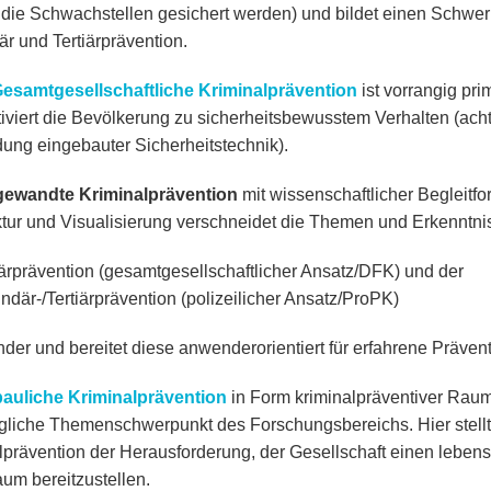
die Schwachstellen gesichert werden) und bildet einen Schwer
r und Tertiärprävention.
esamtgesellschaftliche Kriminalprävention
ist vorrangig pri
iviert die Bevölkerung zu sicherheitsbewusstem Verhalten (ac
ng eingebauter Sicherheitstechnik).
ewandte Kriminalprävention
mit wissenschaftlicher Begleitf
ktur und Visualisierung verschneidet die Themen und Erkenntni
ärprävention (gesamtgesellschaftlicher Ansatz/DFK) und der
där-/Tertiärprävention (polizeilicher Ansatz/ProPK)
nder und bereitet diese anwenderorientiert für erfahrene Prävent
auliche Kriminalprävention
in Form kriminalpräventiver Raumg
gliche Themenschwerpunkt des Forschungsbereichs. Hier stell
lprävention der Herausforderung, der Gesellschaft einen leben
aum bereitzustellen.