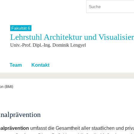
Fakultät 6
Lehrstuhl Architektur und Visualisie
ium
International
Weiterbildung
Univ.-Prof. Dipl.-Ing. Dominik Lengyel
ienangebot
Internationales Profil
Weiterbildungsangebot
dem Studium
Aus dem Ausland an die BTU
Wissenschaftliche
Weiterbildung
tudium
Mit der BTU ins Ausland
Team
Kontakt
Kontakt
 dem Studium
Für internationale
Studierende
Kontakt
on (BMI)
nalprävention
nalprävention
umfasst die Gesamtheit aller staatlichen und pri