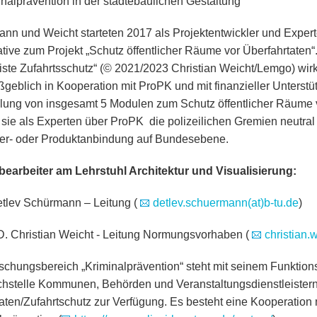
inalprävention in der städtebaulichen Gestaltung
nn und Weicht starteten 2017 als Projektentwickler und Expert
iative zum Projekt „Schutz öffentlicher Räume vor Überfahrtaten“
iste Zufahrtsschutz“ (© 2021/2023 Christian Weicht/Lemgo) wir
geblich in Kooperation mit ProPK und mit finanzieller Unterst
lung von insgesamt 5 Modulen zum Schutz öffentlicher Räume v
 sie als Experten über ProPK die polizeilichen Gremien neutral
ler- oder Produktanbindung auf Bundesebene.
bearbeiter am Lehrstuhl Architektur und Visualisierung:
etlev Schürmann – Leitung (
detlev.schuermann(at)b-tu.de
)
. Christian Weicht - Leitung Normungsvorhaben (
christian.
schungsbereich „Kriminalprävention“ steht mit seinem Funktion
hstelle Kommunen, Behörden und Veranstaltungsdienstleistern 
aten/Zufahrtschutz zur Verfügung. Es besteht eine Kooperation m