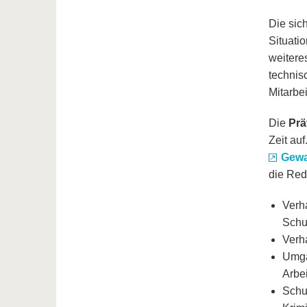
Die sic
Situati
weitere
technis
Mitarbe
Die
Prä
Zeit au
Gewa
die Red
Verha
Schu
Verha
Umga
Arbe
Schu