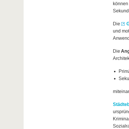
können 
Sekundä
Die
G
und mot
Anwendu
Die
Ang
Archite
Prim
Sekun
miteina
Städteb
ursprün
Krimina
Sozialr