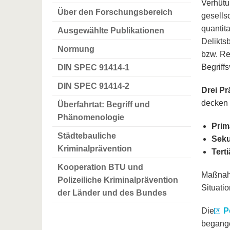
Verhütu
Über den Forschungsbereich
gesells
quantita
Ausgewählte Publikationen
Delikts
Normung
bzw. Re
Begriff
DIN SPEC 91414-1
DIN SPEC 91414-2
Drei P
decken 
Überfahrtat: Begriff und
Phänomenologie
Prim
Städtebauliche
Seku
Kriminalprävention
Tert
Kooperation BTU und
Maßnahm
Polizeiliche Kriminalprävention
Situati
der Länder und des Bundes
Die
P
begange