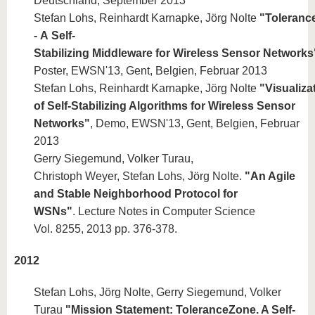
Deutschland, September 2013
Stefan Lohs, Reinhardt Karnapke, Jörg Nolte
"Toleranc
- A Self-
Stabilizing Middleware for Wireless Sensor
Networks
Poster, EWSN'13, Gent, Belgien, Februar 2013
Stefan Lohs, Reinhardt Karnapke, Jörg Nolte
"Visualiza
of Self-Stabilizing Algorithms for Wireless Sensor
Networks
"
, Demo, EWSN'13, Gent, Belgien, Februar
2013
Gerry Siegemund, Volker Turau,
Christoph Weyer, Stefan Lohs, Jörg Nolte.
"An Agile
and Stable Neighborhood Protocol for
WSNs"
. Lecture Notes in Computer Science
Vol. 8255, 2013 pp. 376-378.
2012
Stefan Lohs, Jörg Nolte, Gerry Siegemund, Volker
Turau
"Mission Statement: ToleranceZone. A Self-